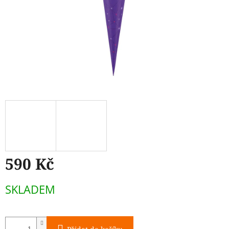
590 Kč
Měrná
SKLADEM
cena: