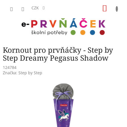
Přejít
NÁKU
na
CZK
obsah
KOŠÍK
Kornout pro prvňáčky - Step by
Step Dreamy Pegasus Shadow
124784
Značka:
Step by Step