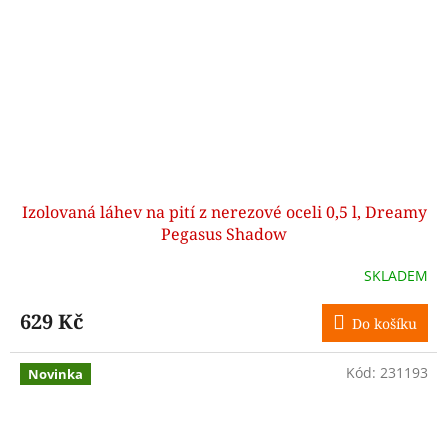
Izolovaná láhev na pití z nerezové oceli 0,5 l, Dreamy
Pegasus Shadow
SKLADEM
629 Kč
Do košíku
Kód:
231193
Novinka