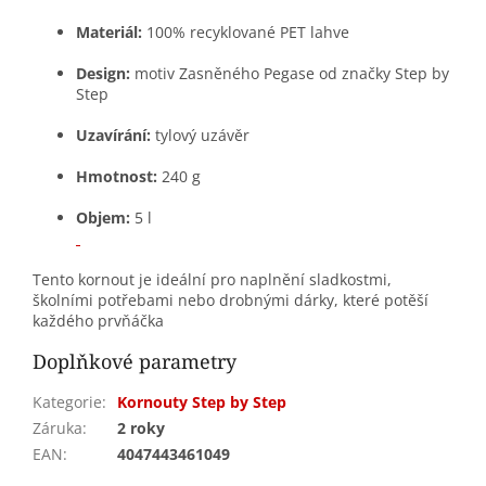
Materiál:
100% recyklované PET lahve
Design:
motiv Zasněného Pegase od značky Step by
Step
Uzavírání:
tylový uzávěr
Hmotnost:
240 g
Objem:
5 l
Tento kornout je ideální pro naplnění sladkostmi,
školními potřebami nebo drobnými dárky, které potěší
každého prvňáčka
Doplňkové parametry
Kategorie
:
Kornouty Step by Step
Záruka
:
2 roky
EAN
:
4047443461049