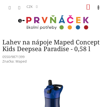
Přejít
NÁKU
na
CZK
obsah
KOŠÍK
Lahev na nápoje Maped Concept
Kids Deepsea Paradise - 0,58 l
0550/9871399
Značka:
Maped