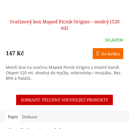
Svačinový box Maped Picnik Origins – modrý (520
ml)
SKLADEM
147 Kč
Do košíku
Menší box na svačinu Maped Picnik Origins v modré barvě.
Objem 520 ml, vhodný do myčky, mikrovlnky i mrazáku. Bez
BPA a ftalátů.
ZOBRAZIT VŠECHNY SOUVISEJÍCÍ PRODUKTY
Popis
Diskuze