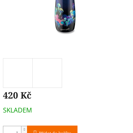
420 Kč
Měrná
SKLADEM
cena: