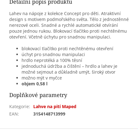
Detailní popis produktu
Lahev na nápoje z kolekce Concept pro děti. Atraktivní
design s motivem podmořského světa. Tělo z jednostěnné
nerezové oceli. Snadné a rychlé automatické otvírání
pouze jednou rukou. Blokovací tlačítko proti nechtěnému
otevření. Včetně úchytu pro snadnou manipulaci.
blokovací tlačítko proti nechtěnému otevření
úchyt pro snadnou manipulaci
hrdlo neprotéká a 100% těsní
jednoduchá údržba a čištění – hrdlo a lahev je
možné sejmout a důkladně umýt, široký otvor
možno mýt v myčce
objem 0,58 l
Doplňkové parametry
Kategorie
:
Lahve na pití Maped
EAN
:
3154148713999
Z