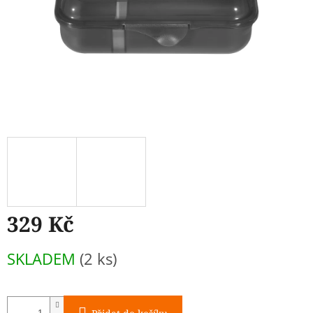
329 Kč
Měrná
SKLADEM
(2 ks)
cena: