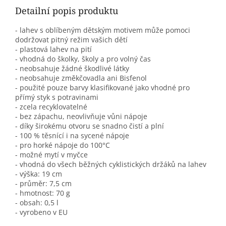
Detailní popis produktu
- lahev s oblíbeným dětským motivem může pomoci
dodržovat pitný režim vašich dětí
- plastová lahev na pití
- vhodná do školky, školy a pro volný čas
- neobsahuje žádné škodlivé látky
- neobsahuje změkčovadla ani Bisfenol
- použité pouze barvy klasifikované jako vhodné pro
přímý styk s potravinami
- zcela recyklovatelné
- bez zápachu, neovlivňuje vůni nápoje
- díky širokému otvoru se snadno čistí a plní
- 100 % těsnící i na sycené nápoje
- pro horké nápoje do 100°C
- možné mytí v myčce
- vhodná do všech běžných cyklistických držáků na lahev
- výška: 19 cm
- průměr: 7,5 cm
- hmotnost: 70 g
- obsah: 0,5 l
- vyrobeno v EU