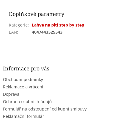
Doplňkové parametry
Kategorie
:
Lahve na pití step by step
EAN
:
4047443525543
Z
á
p
a
Informace pro vás
t
Obchodní podmínky
í
Reklamace a vrácení
Doprava
Ochrana osobních údajů
Formulář na odstoupení od kupní smlouvy
Reklamační formulář