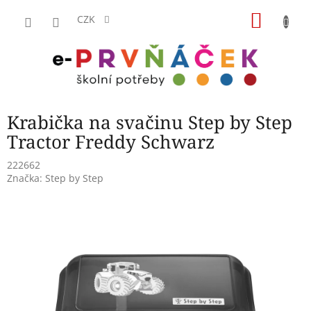
Přejít
NÁKU
na
CZK
obsah
KOŠÍK
Krabička na svačinu Step by Step
Tractor Freddy Schwarz
222662
Značka:
Step by Step