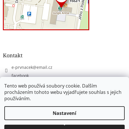
Kontakt
e-prvnacek
@
email.cz
facebook
eprvnacek
Tento web používá soubory cookie. Dalším
procházením tohoto webu vyjadřujete souhlas s jejich
používáním.
Vytvořil Shoptet
Nastavení
Copyright 2026
www.e-prvnacek.cz
. Všechna práva