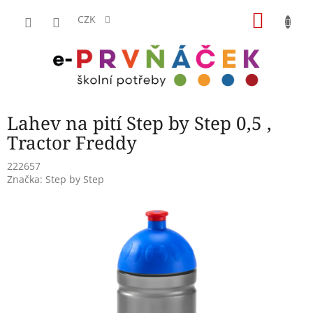
Přejít
NÁKU
na
CZK
obsah
KOŠÍK
Lahev na pití Step by Step 0,5 ,
Tractor Freddy
222657
Značka:
Step by Step