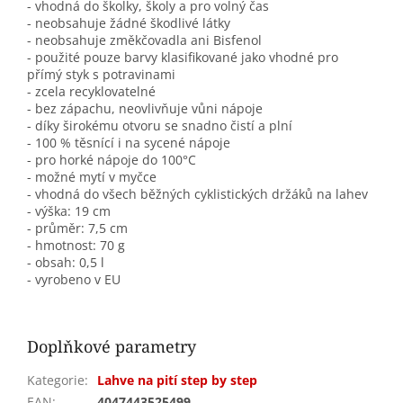
- vhodná do školky, školy a pro volný čas
- neobsahuje žádné škodlivé látky
- neobsahuje změkčovadla ani Bisfenol
- použité pouze barvy klasifikované jako vhodné pro
přímý styk s potravinami
- zcela recyklovatelné
- bez zápachu, neovlivňuje vůni nápoje
- díky širokému otvoru se snadno čistí a plní
- 100 % těsnící i na sycené nápoje
- pro horké nápoje do 100°C
- možné mytí v myčce
- vhodná do všech běžných cyklistických držáků na lahev
- výška: 19 cm
- průměr: 7,5 cm
- hmotnost: 70 g
- obsah: 0,5 l
- vyrobeno v EU
Doplňkové parametry
Kategorie
:
Lahve na pití step by step
EAN
:
4047443525499