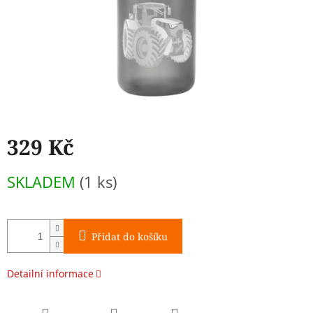
329 Kč
Měrná
SKLADEM
(1 ks)
cena:
Přidat do košíku
Detailní informace