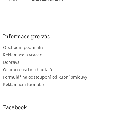
Z
á
p
a
Informace pro vás
t
Obchodní podmínky
í
Reklamace a vrácení
Doprava
Ochrana osobních údajů
Formulář na odstoupení od kupní smlouvy
Reklamační formulář
Facebook