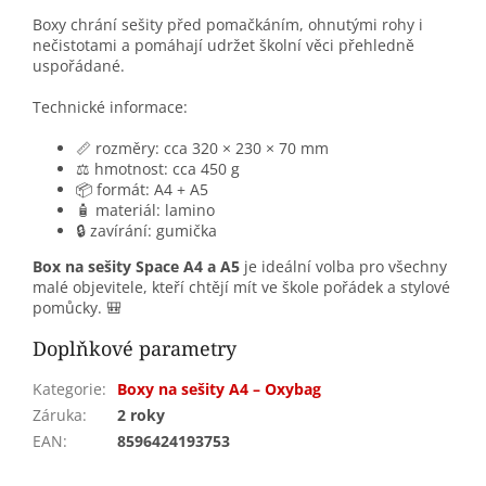
Boxy chrání sešity před pomačkáním, ohnutými rohy i
nečistotami a pomáhají udržet školní věci přehledně
uspořádané.
Technické informace:
📏 rozměry: cca 320 × 230 × 70 mm
⚖️ hmotnost: cca 450 g
📦 formát: A4 + A5
🧴 materiál: lamino
🔒 zavírání: gumička
Box na sešity Space A4 a A5
je ideální volba pro všechny
malé objevitele, kteří chtějí mít ve škole pořádek a stylové
pomůcky. 🎒
Doplňkové parametry
Kategorie
:
Boxy na sešity A4 – Oxybag
Záruka
:
2 roky
EAN
:
8596424193753