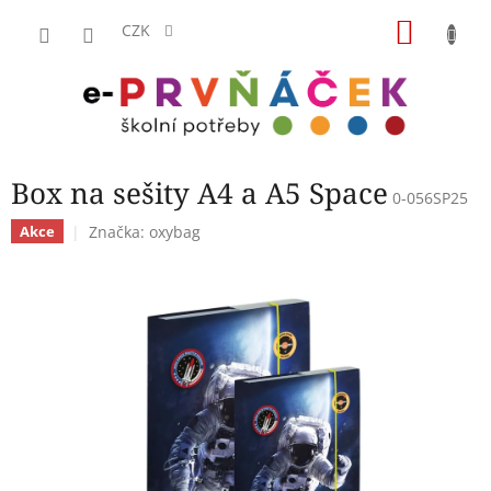
Přejít
NÁKU
na
CZK
obsah
KOŠÍK
Box na sešity A4 a A5 Space
0-056SP25
Značka:
oxybag
Akce