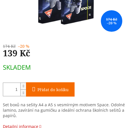
174 Kč
–20 %
174 Kč
–20 %
139 Kč
Měrná
SKLADEM
cena:
Přidat do košíku
Set boxů na sešity A4 a A5 s vesmírným motivem Space. Odolné
lamino, zavírání na gumičku a ideální ochrana školních sešitů a
papírů.
Detailní informace