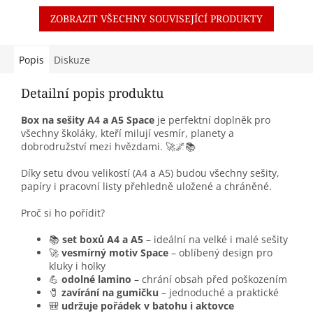
ZOBRAZIT VŠECHNY SOUVISEJÍCÍ PRODUKTY
Popis
Diskuze
Detailní popis produktu
Box na sešity A4 a A5 Space
je perfektní doplněk pro
všechny školáky, kteří milují vesmír, planety a
dobrodružství mezi hvězdami. 🚀🌌📚
Díky setu dvou velikostí (A4 a A5) budou všechny sešity,
papíry i pracovní listy přehledně uložené a chráněné.
Proč si ho pořídit?
📚
set boxů A4 a A5
– ideální na velké i malé sešity
🚀
vesmírný motiv Space
– oblíbený design pro
kluky i holky
💪
odolné lamino
– chrání obsah před poškozením
🧷
zavírání na gumičku
– jednoduché a praktické
🎒
udržuje pořádek v batohu i aktovce