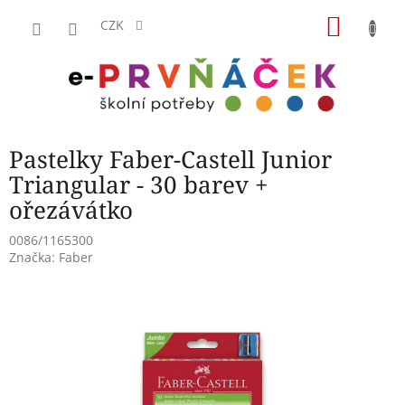
Přejít
NÁKU
na
CZK
obsah
KOŠÍK
Pastelky Faber-Castell Junior
Triangular - 30 barev +
ořezávátko
0086/1165300
Značka:
Faber