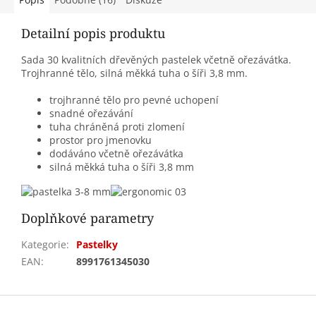
Detailní popis produktu
Sada 30 kvalitních dřevěných pastelek včetně ořezávátka.
Trojhranné tělo, silná měkká tuha o šíři 3,8 mm.
trojhranné tělo pro pevné uchopení
snadné ořezávání
tuha chráněná proti zlomení
prostor pro jmenovku
dodáváno včetně ořezávátka
silná měkká tuha o šíři 3,8 mm
Doplňkové parametry
Kategorie
:
Pastelky
EAN
:
8991761345030
Z