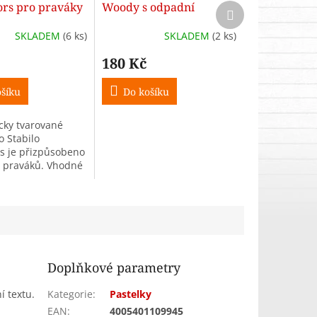
ors pro praváky
Woody s odpadní
Další
produkt
omické
nádobkou
SKLADEM
(6 ks)
SKLADEM
(2 ks)
180 Kč
šíku
Do košíku
ky tvarované
o Stabilo
s je přizpůsobeno
 praváků. Vhodné
tužky a pastelky.
o je bez
.
Doplňkové parametry
í textu.
Kategorie
:
Pastelky
EAN
:
4005401109945