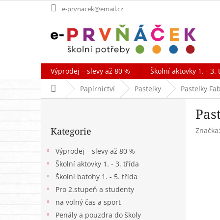
Přejít
e-prvnacek@email.cz
na
obsah
Výprodej – slevy až 80 %
Školní aktovky 1. - 3. 
Domů
Papírnictví
Pastelky
Pastelky Fa
P
Pas
o
Přeskočit
s
Kategorie
Značka
kategorie
t
r
Výprodej – slevy až 80 %
a
Školní aktovky 1. - 3. třída
n
Školní batohy 1. - 5. třída
n
í
Pro 2.stupeň a studenty
p
na volný čas a sport
a
Penály a pouzdra do školy