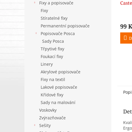
Caste
Fixy a popisovače
otvo
Fixy
Stíratelné fixy
99 
Permanentní popisovače
Popisovače Posca
D
Sady Posca
Třpytivé fixy
Foukací fixy
Linery
Akrylové popisovače
Fixy na textil
Lakové popisovače
Popi
Křídové fixy
Sady na malování
Voskovky
Det
Zvýrazňovače
Kval
Sešity
Ergo