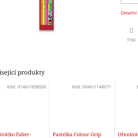
Detailní
TISK
sející produkty
Kód:
0146/1838000
Kód:
0040/1148071
ávátko Faber-
Pastelka Colour Grip
Ořezávát