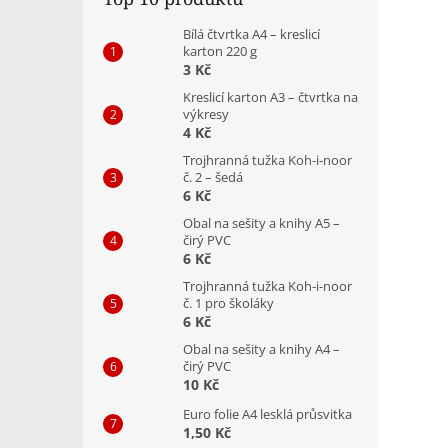
Bílá čtvrtka A4 – kreslicí
karton 220 g
3 Kč
Kreslicí karton A3 – čtvrtka na
výkresy
4 Kč
Trojhranná tužka Koh-i-noor
č. 2 – šedá
6 Kč
Obal na sešity a knihy A5 –
čirý PVC
6 Kč
Trojhranná tužka Koh-i-noor
č. 1 pro školáky
6 Kč
Obal na sešity a knihy A4 –
čirý PVC
10 Kč
Euro folie A4 lesklá průsvitka
1,50 Kč