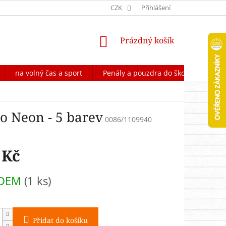
OCHRANA OSOBNÍCH ÚDAJŮ
CZK
FORMULÁŘ NA ODSTOUPENÍ OD 
Přihlášení
NÁKUPNÍ
Prázdný košík
KOŠÍK
na volný čas a sport
Penály a pouzdra do školy
Škol
o Neon - 5 barev
0086/1109940
 Kč
ADEM
(1 ks)
Přidat do košíku