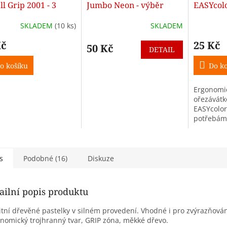
ll Grip 2001 - 3
Jumbo Neon - výběr
EASYcol
ry
barev
– ergon
SKLADEM
(10 ks)
SKLADEM
Kč
25 Kč
50 Kč
DETAIL
o košíku
Do ko
Ergonomic
ořezávátk
EASYcolor
potřebám
pro silné 
Ořezávátk
zásobníku
s
Podobné (16)
Diskuze
ailní popis produktu
itní dřevěné pastelky v silném provedení. Vhodné i pro zvýrazňován
nomický trojhranný tvar, GRIP zóna, měkké dřevo.