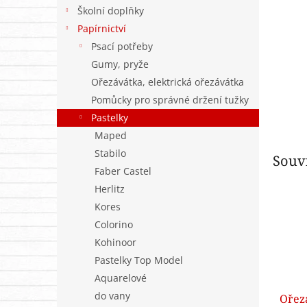
n
Školní doplňky
e
Papírnictví
l
Psací potřeby
Gumy, pryže
Ořezávátka, elektrická ořezávátka
Pomůcky pro správné držení tužky
Pastelky
Maped
Stabilo
Souvi
Faber Castel
Herlitz
Kores
Colorino
Kohinoor
Pastelky Top Model
Aquarelové
do vany
Ořez