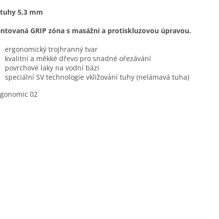
 tuhy 5,3 mm
ntovaná GRIP zóna s masážní a protiskluzovou úpravou.
ergonomický trojhranný tvar
kvalitní a měkké dřevo pro snadné ořezávání
povrchové laky na vodní bázi
speciální SV technologie vkližování tuhy (nelámavá tuha)