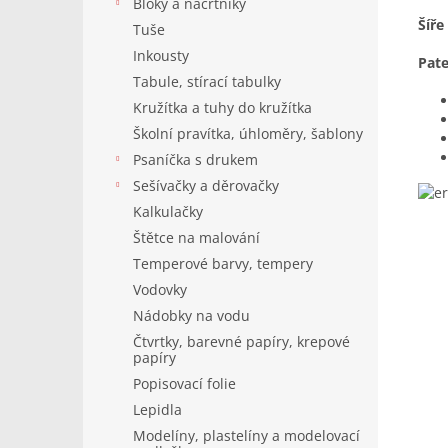
Bloky a náčrtníky
Šíře
Tuše
Inkousty
Pate
Tabule, stírací tabulky
Kružítka a tuhy do kružítka
Školní pravítka, úhloměry, šablony
Psaníčka s drukem
Sešívačky a děrovačky
Kalkulačky
Štětce na malování
Temperové barvy, tempery
Vodovky
Nádobky na vodu
Čtvrtky, barevné papíry, krepové
papíry
Popisovací folie
Lepidla
Modelíny, plastelíny a modelovací