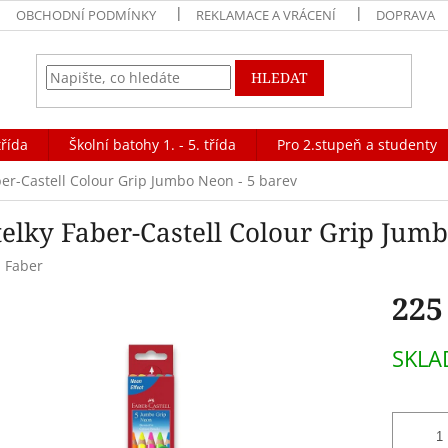
OBCHODNÍ PODMÍNKY
REKLAMACE A VRÁCENÍ
DOPRAVA
HLEDAT
třída
Školní batohy 1. - 5. třída
Pro 2.stupeň a studenty
ber-Castell Colour Grip Jumbo Neon - 5 barev
telky Faber-Castell Colour Grip Jumb
:
Faber
225
Měrná
SKL
cena: