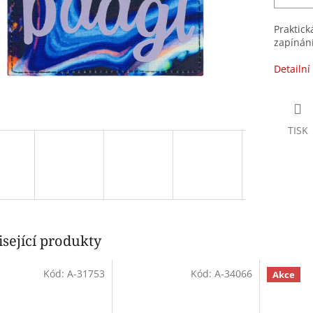
Praktic
zapínán
Detailní
TISK
sející produkty
Kód:
A-31753
Kód:
A-34066
Akce