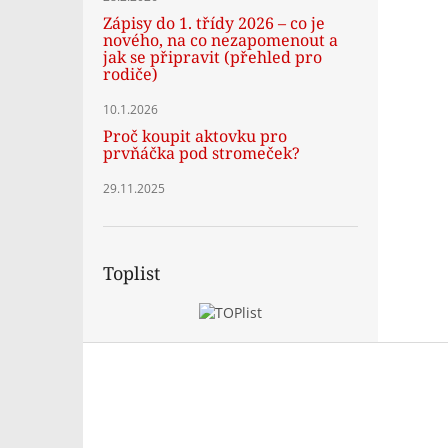
Zápisy do 1. třídy 2026 – co je
nového, na co nezapomenout a
jak se připravit (přehled pro
rodiče)
10.1.2026
Proč koupit aktovku pro
prvňáčka pod stromeček?
29.11.2025
Toplist
Z
á
p
a
t