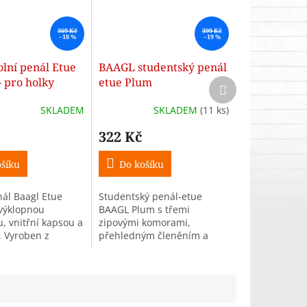
369 Kč
399 Kč
–18 %
–19 %
olní penál Etue
BAAGL studentský penál
 pro holky
etue Plum
Další
produkt
SKLADEM
SKLADEM
(11 ks)
322 Kč
šíku
Do košíku
nál Baagl Etue
Studentský penál-etue
výklopnou
BAAGL Plum s třemi
, vnitřní kapsou a
zipovými komorami,
 Vyroben z
přehledným členěním a
ného materiálu.
praktickým poutkem.
ě.
Elegantní fialový mramorový
design. Rozměry 23×11×9
cm.