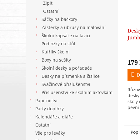
Zipit
Ostatní
Sáčky na bačkory
Zástěrky a ubrusy na malování
Desky
Školní kapsáře na lavici
Jumb
Podložky na stůl
Kufříky školní
Boxy na sešity
179
Školní desky a pořadače
D
Desky na písmenka a číslice
Svačinové příslušenství
Růžo
Příslušenství ke školním aktovkám
desky
Papírnictví
školy 
pevní
Párty doplňky
povrh
Kalendáře a diáře
všech
Ostatní
doku
Popi
Vše pro leváky