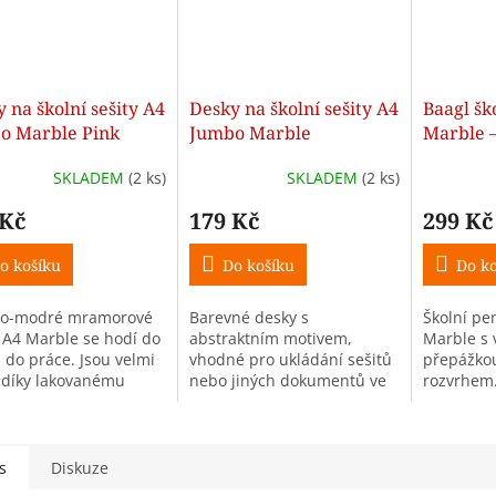
 na školní sešity A4
Desky na školní sešity A4
Baagl šk
o Marble Pink
Jumbo Marble
Marble –
SKLADEM
(2 ks)
SKLADEM
(2 ks)
 Kč
179 Kč
299 Kč
o košíku
Do košíku
Do ko
vo-modré mramorové
Barevné desky s
Školní pe
 A4 Marble se hodí do
abstraktním motivem,
Marble s 
i do práce. Jsou velmi
vhodné pro ukládání sešitů
přepážkou
 díky lakovanému
nebo jiných dokumentů ve
rozvrhem.
u a bezpečně ochrání
formátu A4. Díky širokému
recyklova
ny sešity a
hřbetu a pevné gumičce
Bez nápln
menty.
zůstanou sešity a učebnice
vašeho...
s
Diskuze