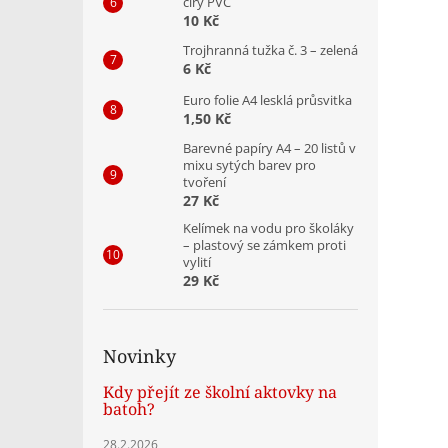
čirý PVC
10 Kč
Trojhranná tužka č. 3 – zelená
6 Kč
Euro folie A4 lesklá průsvitka
1,50 Kč
Barevné papíry A4 – 20 listů v
mixu sytých barev pro
tvoření
27 Kč
Kelímek na vodu pro školáky
– plastový se zámkem proti
vylití
29 Kč
Novinky
Kdy přejít ze školní aktovky na
batoh?
28.2.2026