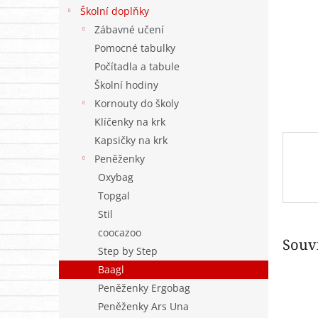
n
Školní doplňky
e
Zábavné učení
l
Pomocné tabulky
Počítadla a tabule
Školní hodiny
Kornouty do školy
Klíčenky na krk
Kapsičky na krk
Peněženky
Oxybag
Topgal
Stil
coocazoo
Souvi
Step by Step
Baagl
Peněženky Ergobag
Peněženky Ars Una