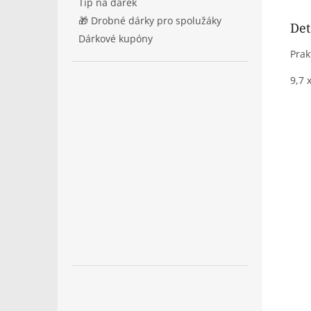
Tip na dárek
🎁 Drobné dárky pro spolužáky
Det
Dárkové kupóny
Prak
9,7 