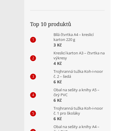
Top 10 produktů
Bílá čtvrtka A4 – kreslicí
karton 220 g
3 Kč
Kreslicí karton A3 – čtvrtka na
výkresy
4 Kč
Trojhranná tužka Koh-i-noor
č. 2 – šedá
6 Kč
Obal na sešity a knihy A5 –
čirý PVC
6 Kč
Trojhranná tužka Koh-i-noor
č. 1 pro školáky
6 Kč
Obal na sešity a knihy A4 –