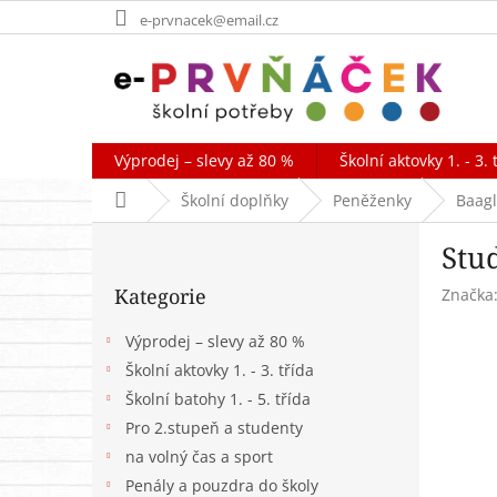
Přejít
e-prvnacek@email.cz
na
obsah
Výprodej – slevy až 80 %
Školní aktovky 1. - 3. 
Domů
Školní doplňky
Peněženky
Baagl
P
Stu
o
Přeskočit
s
Kategorie
Značka
kategorie
t
r
Výprodej – slevy až 80 %
a
Školní aktovky 1. - 3. třída
n
Školní batohy 1. - 5. třída
n
í
Pro 2.stupeň a studenty
p
na volný čas a sport
a
Penály a pouzdra do školy