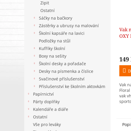
Zipit
Ostatní
Sáčky na bačkory
Zástěrky a ubrusy na malování
Vak 
Školní kapsáře na lavici
OXY F
Podložky na stůl
na sp
Kufříky školní
Boxy na sešity
149
Školní desky a pořadače
D
Desky na písmenka a číslice
Svačinové příslušenství
Vak n
Příslušenství ke školním aktovkám
Floral
Papírnictví
vak v
sporto
Párty doplňky
volnoč
Kalendáře a diáře
jedno
Ostatní
nízké
pohod
Popi
Vše pro leváky