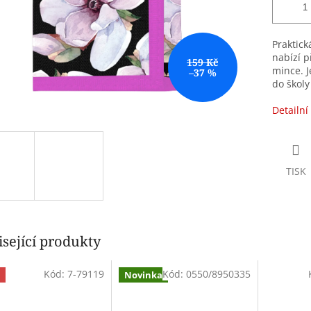
Praktick
nabízí p
159 Kč
mince. J
–37 %
do školy
Detailní
TISK
sející produkty
Kód:
7-79119
Kód:
0550/8950335
Novinka