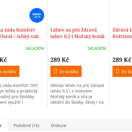
220 Kč
–32 %
na záda Komfort
Láhev na pití Zdravá
Zdravá la
loral – lehký vak
lahev 0,5 l Mořský koník
Květinov
ort a volný čas
a víla
SKLADEM
SKLADEM
 Kč
289 Kč
289 Kč
o košíku
Do košíku
Do ko
a záda Komfort OXY
Dětská láhev na pití Zdravá
 je lehký a praktický
lahev 0,5 l s motivem
hodný pro školáky,
Mořský koník a víla je
vní využití i
ideální do školky, školy i na
asové aktivity. Díky
výlety. Vyrobena je z
duchému provedení a
bezpečného materiálu bez
 hmotnosti se
BPA, ftalátů a
lně...
změkčovadel....
s
Podobné (16)
Diskuze