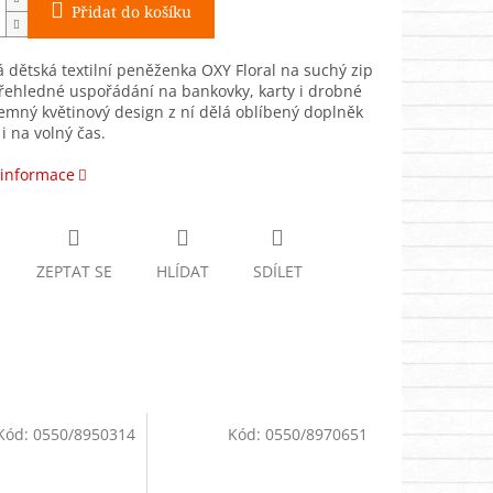
Přidat do košíku
á dětská textilní peněženka OXY Floral na suchý zip
řehledné uspořádání na bankovky, karty i drobné
emný květinový design z ní dělá oblíbený doplněk
 i na volný čas.
 informace
ZEPTAT SE
HLÍDAT
SDÍLET
Kód:
0550/8950314
Kód:
0550/8970651