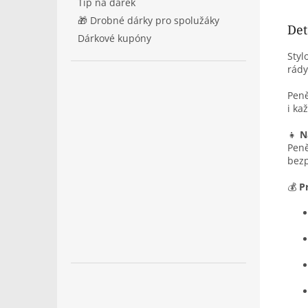
Tip na dárek
🎁 Drobné dárky pro spolužáky
Det
Dárkové kupóny
Styl
rády
Peně
i ka
👧
N
Pen
bezp
💰
P