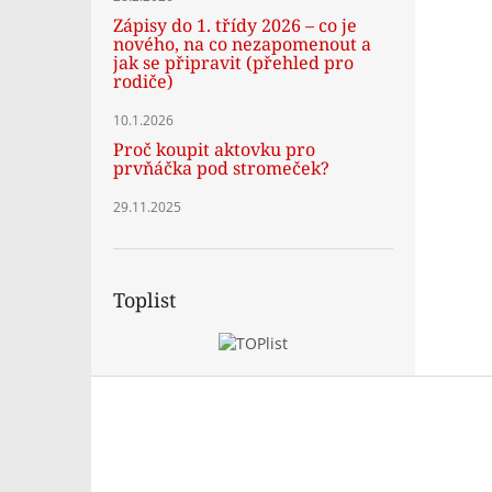
Zápisy do 1. třídy 2026 – co je
nového, na co nezapomenout a
jak se připravit (přehled pro
rodiče)
10.1.2026
Proč koupit aktovku pro
prvňáčka pod stromeček?
29.11.2025
Toplist
Z
á
p
a
t