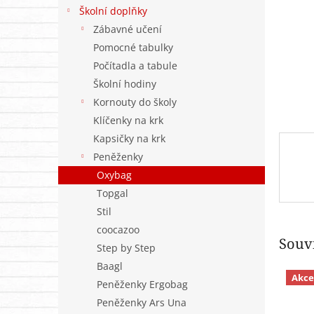
n
Školní doplňky
e
Zábavné učení
l
Pomocné tabulky
Počítadla a tabule
Školní hodiny
Kornouty do školy
Klíčenky na krk
Kapsičky na krk
Peněženky
Oxybag
Topgal
Stil
coocazoo
Souvi
Step by Step
Baagl
Akce
Peněženky Ergobag
Peněženky Ars Una