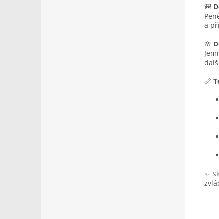
🎒
D
Peně
a př
🌸
D
Jem
dalš
📏
T
✨ Sk
zvlá