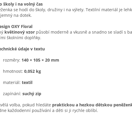
o školy i na volný čas
ženka se hodí do školy, družiny i na výlety. Textilní materiál je leh
íjemný na dotek.
esign OXY Floral
ný
květinový vzor
působí moderně a vkusně a snadno se sladí s b
ími školními doplňky.
echnické údaje v textu
rozměry:
140 × 105 × 20 mm
hmotnost:
0,052 kg
materiál:
textil
zapínání:
suchý zip
vělá volba, pokud hledáte
praktickou a hezkou dětskou peněžen
dne každodenní používání a děti si ji rychle oblíbí.