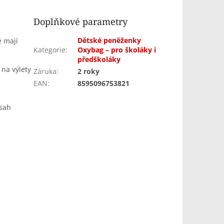
Doplňkové parametry
Dětské peněženky
é mají
Kategorie
:
Oxybag – pro školáky i
předškoláky
 na výlety
Záruka
:
2 roky
EAN
:
8595096753821
bsah