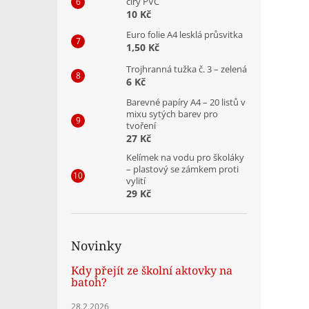
čirý PVC
10 Kč
Euro folie A4 lesklá průsvitka
1,50 Kč
Trojhranná tužka č. 3 – zelená
6 Kč
Barevné papíry A4 – 20 listů v
mixu sytých barev pro
tvoření
27 Kč
Kelímek na vodu pro školáky
– plastový se zámkem proti
vylití
29 Kč
Novinky
Kdy přejít ze školní aktovky na
batoh?
28.2.2026