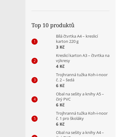
Top 10 produktů
Bílá čtvrtka A4 – kreslicí
karton 220 g
3 Kč
Kreslicí karton A3 – čtvrtka na
výkresy
4 Kč
Trojhranná tužka Koh-i-noor
č. 2 – šedá
6 Kč
Obal na sešity a knihy A5 –
čirý PVC
6 Kč
Trojhranná tužka Koh-i-noor
č. 1 pro školáky
6 Kč
Obal na sešity a knihy A4 –