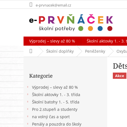
Přejít
e-prvnacek@email.cz
na
obsah
Výprodej – slevy až 80 %
Školní aktovky 1. - 3. 
Domů
Školní doplňky
Peněženky
Oxyb
P
Dět
o
Přeskočit
s
Kategorie
kategorie
Akce
t
r
Výprodej – slevy až 80 %
a
Školní aktovky 1. - 3. třída
n
Školní batohy 1. - 5. třída
n
í
Pro 2.stupeň a studenty
p
na volný čas a sport
a
Penály a pouzdra do školy