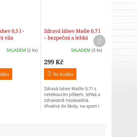
hev 0,5 l -
Zdravá láhev Mašle 0,7 l
á víla
– bezpečná a lehká
Další
produkt
česká lahev
SKLADEM
(2 ks)
SKLADEM
(3 ks)
299 Kč
šíku
Do košíku
Zdravá lahev Mašle 0,7 l s
netekoucím pítkem, lehká a
zdravotně nezávadná.
Vhodná do školy, na sport i
cesty.