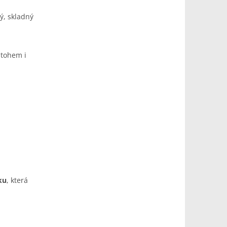
ký, skladný
atohem i
ku
, která