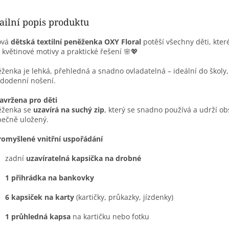
ailní popis produktu
ová
dětská textilní peněženka OXY Floral
potěší všechny děti, kter
 květinové motivy a praktické řešení 🌸💖
ženka je lehká, přehledná a snadno ovladatelná – ideální do školy,
ždodenní nošení.
avržena pro děti
ěženka se
uzavírá na suchý zip
, který se snadno používá a udrží o
ečně uložený.
romyšlené vnitřní uspořádání
zadní
uzavíratelná kapsička na drobné
1 přihrádka na bankovky
6 kapsiček na karty
(kartičky, průkazky, jízdenky)
1 průhledná kapsa
na kartičku nebo fotku