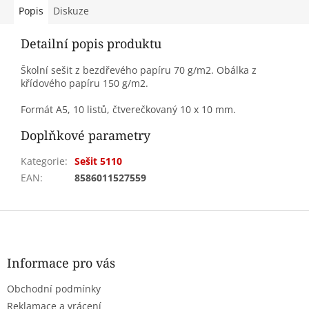
Popis
Diskuze
Detailní popis produktu
Školní sešit z bezdřevého papíru 70 g/m2. Obálka z
křídového papíru 150 g/m2.
Formát A5, 10 listů, čtverečkovaný 10 x 10 mm.
Doplňkové parametry
Kategorie
:
Sešit 5110
EAN
:
8586011527559
Z
á
p
a
Informace pro vás
t
Obchodní podmínky
í
Reklamace a vrácení