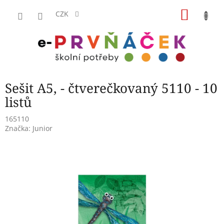
Přejít
NÁKU
na
CZK
obsah
KOŠÍK
Sešit A5, - čtverečkovaný 5110 - 10
listů
165110
Značka:
Junior