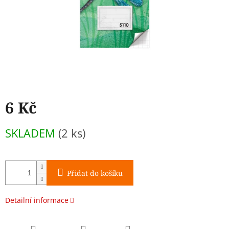
6 Kč
Měrná
SKLADEM
(2 ks)
cena:
Přidat do košíku
Detailní informace