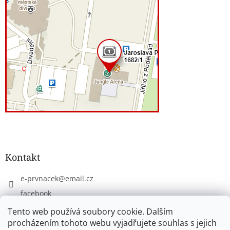
Kontakt
e-prvnacek
@
email.cz
facebook
eprvnacek
Tento web používá soubory cookie. Dalším
procházením tohoto webu vyjadřujete souhlas s jejich