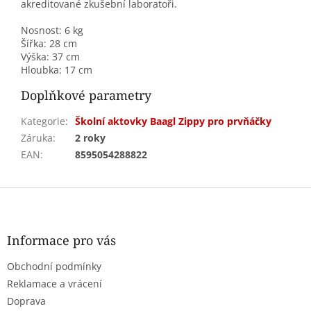
akreditované zkušební laboratoři.
Nosnost: 6 kg
Šířka:
28 cm
Výška:
37 cm
Hloubka:
17 cm
Doplňkové parametry
Kategorie
:
Školní aktovky Baagl Zippy pro prvňáčky
Záruka
:
2 roky
EAN
:
8595054288822
Z
á
p
a
Informace pro vás
t
Obchodní podmínky
í
Reklamace a vrácení
Doprava