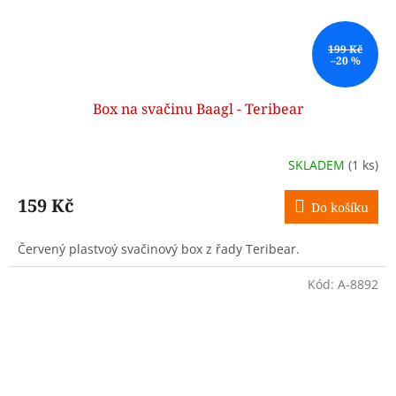
199 Kč
–20 %
Box na svačinu Baagl - Teribear
SKLADEM
(1 ks)
159 Kč
Do košíku
Červený plastvoý svačinový box z řady Teribear.
Kód:
A-8892