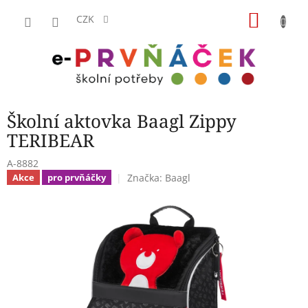
Přejít
NÁKU
na
CZK
obsah
KOŠÍK
Školní aktovka Baagl Zippy
TERIBEAR
A-8882
Značka:
Baagl
Akce
pro prvňáčky