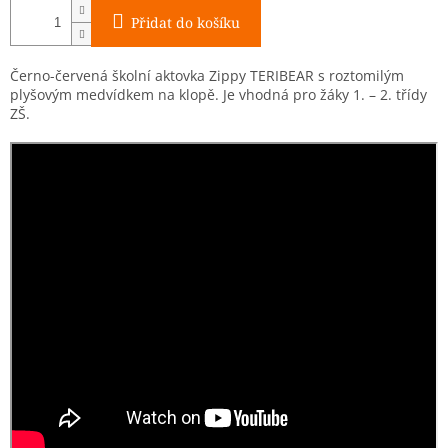
Přidat do košíku
Černo-červená školní aktovka Zippy TERIBEAR s roztomilým
plyšovým medvídkem na klopě. Je vhodná pro žáky 1. – 2. třídy
ZŠ.