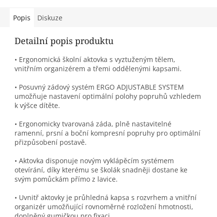
Popis
Diskuze
Detailní popis produktu
• Ergonomická školní aktovka s vyztuženým tělem,
vnitřním organizérem a třemi oddělenými kapsami.
• Posuvný zádový systém ERGO ADJUSTABLE SYSTEM
umožňuje nastavení optimální polohy popruhů vzhledem
k výšce dítěte.
• Ergonomicky tvarovaná záda, plně nastavitelné
ramenní, prsní a boční kompresní popruhy pro optimální
přizpůsobení postavě.
• Aktovka disponuje novým vyklápěcím systémem
otevírání, díky kterému se školák snadněji dostane ke
svým pomůckám přímo z lavice.
• Uvnitř aktovky je průhledná kapsa s rozvrhem a vnitřní
organizér umožňující rovnoměrné rozložení hmotnosti,
doplněný gumičkou pro fixaci.