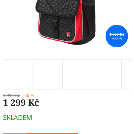
1 999 Kč
–35 %
1 999 Kč
–35 %
1 299 Kč
Měrná
SKLADEM
cena: