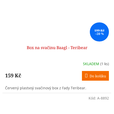
199 Kč
–20 %
Box na svačinu Baagl - Teribear
SKLADEM
(1 ks)
159 Kč
Do košíku
Červený plastvoý svačinový box z řady Teribear.
Kód:
A-8892