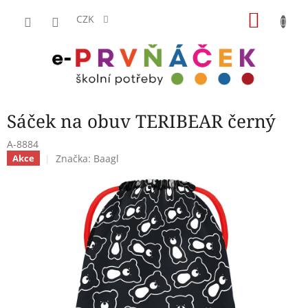
Přejít
NÁKU
na
CZK
obsah
KOŠÍK
Sáček na obuv TERIBEAR černý
A-8884
Značka:
Baagl
Akce