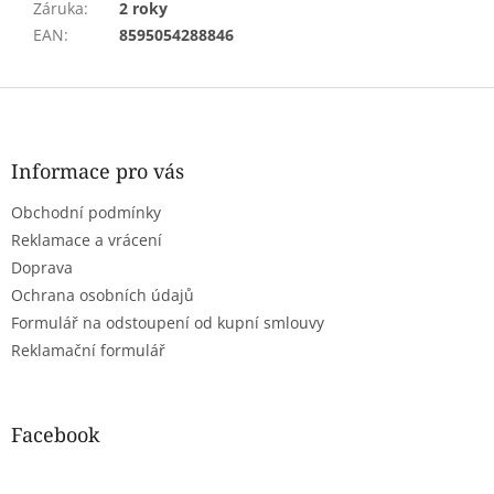
Záruka
:
2 roky
EAN
:
8595054288846
Z
á
p
a
Informace pro vás
t
Obchodní podmínky
í
Reklamace a vrácení
Doprava
Ochrana osobních údajů
Formulář na odstoupení od kupní smlouvy
Reklamační formulář
Facebook