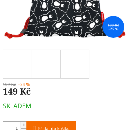
199 Kč
–25 %
199 Kč
–25 %
149 Kč
Měrná
SKLADEM
cena:
Přidat do košíku