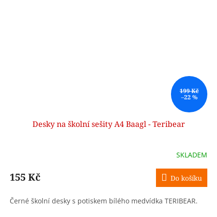
199 Kč
–22 %
Desky na školní sešity A4 Baagl - Teribear
SKLADEM
155 Kč
Do košíku
Černé školní desky s potiskem bílého medvídka TERIBEAR.