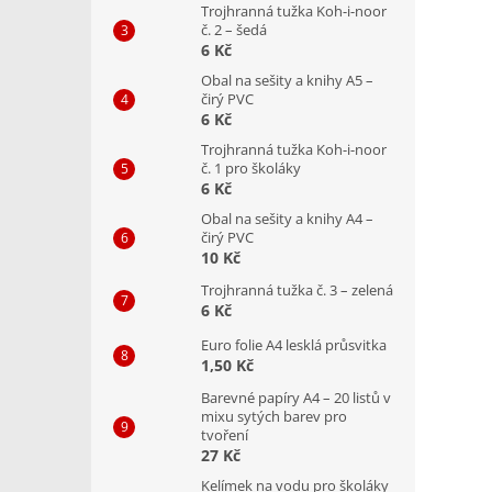
Trojhranná tužka Koh-i-noor
č. 2 – šedá
6 Kč
Obal na sešity a knihy A5 –
čirý PVC
6 Kč
Trojhranná tužka Koh-i-noor
č. 1 pro školáky
6 Kč
Obal na sešity a knihy A4 –
čirý PVC
10 Kč
Trojhranná tužka č. 3 – zelená
6 Kč
Euro folie A4 lesklá průsvitka
1,50 Kč
Barevné papíry A4 – 20 listů v
mixu sytých barev pro
tvoření
27 Kč
Kelímek na vodu pro školáky