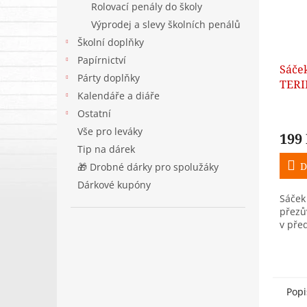
Rolovací penály do školy
Výprodej a slevy školních penálů
Školní doplňky
Papírnictví
Sáče
Párty doplňky
TERI
Kalendáře a diáře
Ostatní
Vše pro leváky
199
Tip na dárek
D
🎁 Drobné dárky pro spolužáky
Dárkové kupóny
Sáček
přezů
v před
Popi