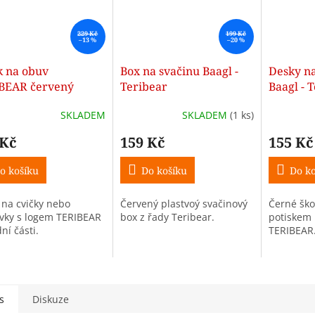
229 Kč
199 Kč
–13 %
–20 %
k na obuv
Box na svačinu Baagl -
Desky na
BEAR červený
Teribear
Baagl - 
SKLADEM
SKLADEM
(1 ks)
 Kč
159 Kč
155 Kč
o košíku
Do košíku
Do ko
 na cvičky nebo
Červený plastvoý svačinový
Černé ško
vky s logem TERIBEAR
box z řady Teribear.
potiskem 
ní části.
TERIBEAR
s
Diskuze