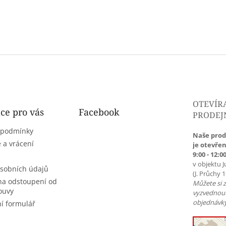
OTEVÍR
ce pro vás
Facebook
PRODEJ
 podmínky
Naše prod
 a vrácení
je otevřen
9:00 - 12:00
v objektu J
sobních údajů
(J. Průchy 
na odstoupení od
Můžete si 
ouvy
vyzvednou
objednávky
í formulář