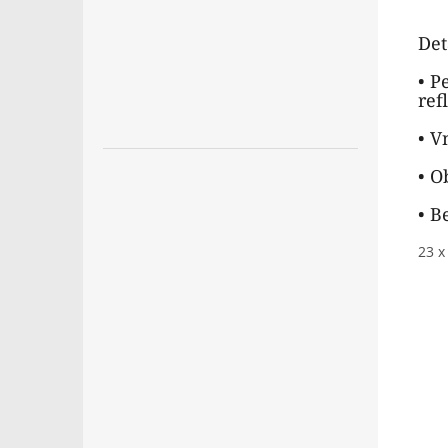
Det
• P
ref
• V
• O
• B
23 x