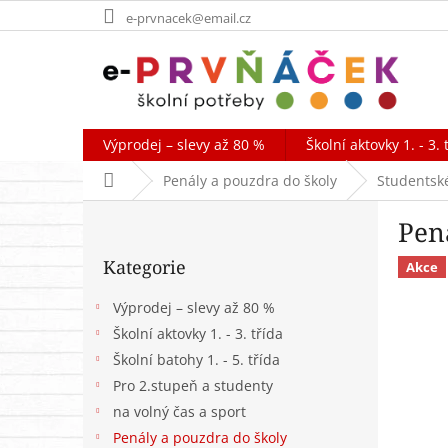
Přejít
e-prvnacek@email.cz
na
obsah
Výprodej – slevy až 80 %
Školní aktovky 1. - 3. 
Domů
Penály a pouzdra do školy
Studentsk
P
Pen
o
Přeskočit
s
Kategorie
kategorie
Akce
t
r
Výprodej – slevy až 80 %
a
Školní aktovky 1. - 3. třída
n
Školní batohy 1. - 5. třída
n
í
Pro 2.stupeň a studenty
p
na volný čas a sport
a
Penály a pouzdra do školy