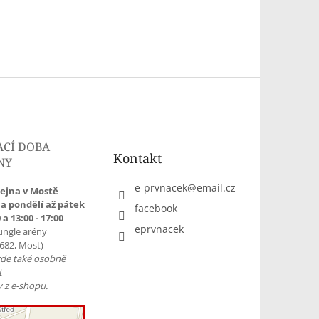
ACÍ DOBA
Kontakt
NY
e-prvnacek
@
email.cz
ejna v Mostě
a pondělí až pátek
facebook
 a 13:00 - 17:00
eprvnacek
ungle arény
1682, Most)
zde také osobně
t
 z e-shopu.