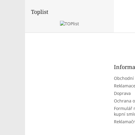
Toplist
Z
á
p
a
t
Informa
í
Obchodní
Reklamace
Doprava
Ochrana o
Formulář 
kupní sml
Reklamačn