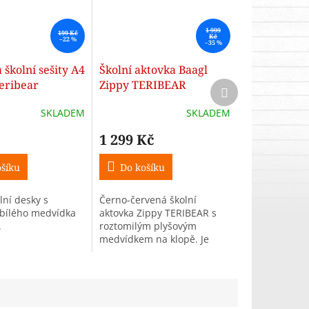
1 999
199 Kč
Kč
–22 %
–35 %
 školní sešity A4
Školní aktovka Baagl
Teribear
Zippy TERIBEAR
Další
produkt
SKLADEM
SKLADEM
1 299 Kč
šíku
Do košíku
lní desky s
Černo-červená školní
bílého medvídka
aktovka Zippy TERIBEAR s
.
roztomilým plyšovým
medvídkem na klopě. Je
vhodná pro žáky 1. – 2. třídy
ZŠ.