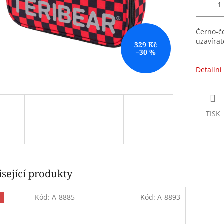
Černo-če
uzavírat
329 Kč
–30 %
Detailní
TISK
sející produkty
Kód:
A-8885
Kód:
A-8893