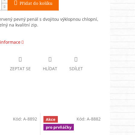
Přidat do košíku
rvený pevný penál s dvojitou výklopnou chlopní,
elný na kvalitní zip.
 informace
ZEPTAT SE
HLÍDAT
SDÍLET
Kód:
A-8892
Kód:
A-8882
Akce
pro prvňáčky