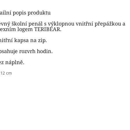
ailní popis produktu
evný školní penál s výklopnou vnitřní přepážkou a
lexním logem TERIBEAR.
nitřní kapsa na zip.
bsahuje rozvrh hodin.
ez náplně.
 12 cm