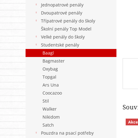
n
Jednopatrové penály
e
Dvoupatrové penály
l
Třípatrové penály do školy
Školní penály Top Model
Velké penály do školy
Studentské penály
Baagl
Bagmaster
Oxybag
Topgal
Ars Una
Coocazoo
Stil
Souvi
Walker
Nikidom
Akce
Satch
Pouzdra na psací potřeby