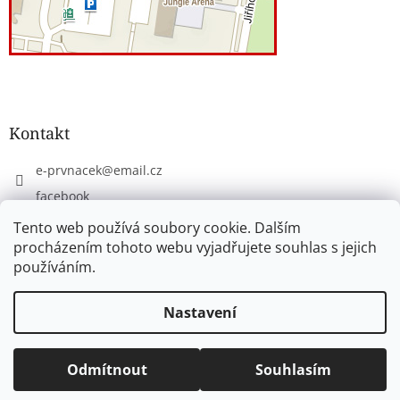
Kontakt
e-prvnacek
@
email.cz
facebook
eprvnacek
Tento web používá soubory cookie. Dalším
procházením tohoto webu vyjadřujete souhlas s jejich
používáním.
Vytvořil Shoptet
Nastavení
Copyright 2026
www.e-prvnacek.cz
. Všechna práva
Odmítnout
Souhlasím
vyhrazena.