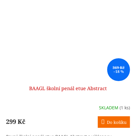
369 Kč
–18 %
BAAGL školní penál etue Abstract
SKLADEM
(1 ks)
299 Kč
Do košíku