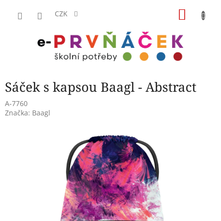
Přejít
NÁKU
na
CZK
obsah
KOŠÍK
Sáček s kapsou Baagl - Abstract
A-7760
Značka:
Baagl