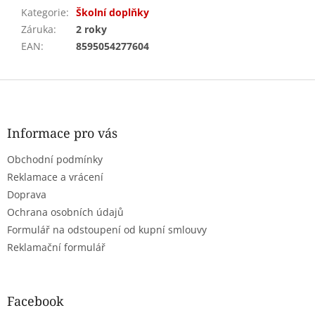
Kategorie
:
Školní doplňky
Záruka
:
2 roky
EAN
:
8595054277604
Z
á
p
a
Informace pro vás
t
Obchodní podmínky
í
Reklamace a vrácení
Doprava
Ochrana osobních údajů
Formulář na odstoupení od kupní smlouvy
Reklamační formulář
Facebook