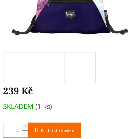
239 Kč
Měrná
SKLADEM
(1 ks)
cena:
Přidat do košíku