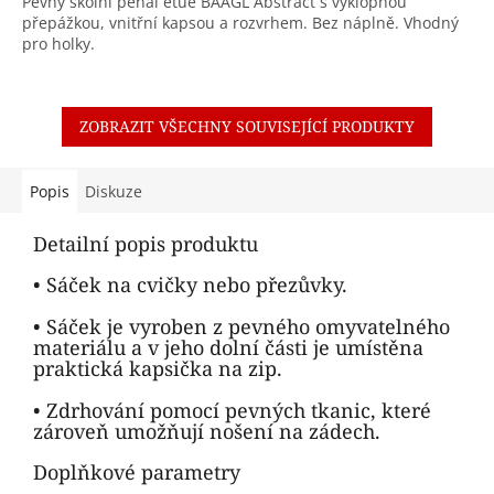
Pevný školní penál etue BAAGL Abstract s výklopnou
přepážkou, vnitřní kapsou a rozvrhem. Bez náplně. Vhodný
pro holky.
ZOBRAZIT VŠECHNY SOUVISEJÍCÍ PRODUKTY
Popis
Diskuze
Detailní popis produktu
• Sáček na cvičky nebo přezůvky.
• Sáček je vyroben z pevného omyvatelného
materiálu a v jeho dolní části je umístěna
praktická kapsička na zip.
• Zdrhování pomocí pevných tkanic, které
zároveň umožňují nošení na zádech.
Doplňkové parametry