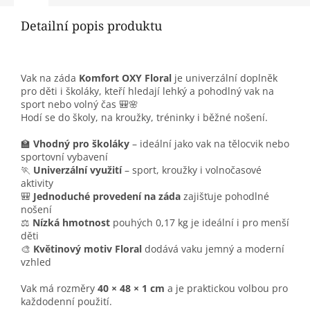
Detailní popis produktu
Vak na záda
Komfort OXY Floral
je univerzální doplněk
pro děti i školáky, kteří hledají lehký a pohodlný vak na
sport nebo volný čas 🎒🌸
Hodí se do školy, na kroužky, tréninky i běžné nošení.
🏫
Vhodný pro školáky
– ideální jako vak na tělocvik nebo
sportovní vybavení
🏃
Univerzální využití
– sport, kroužky i volnočasové
aktivity
🎒
Jednoduché provedení na záda
zajišťuje pohodlné
nošení
⚖️
Nízká hmotnost
pouhých 0,17 kg je ideální i pro menší
děti
🎨
Květinový motiv Floral
dodává vaku jemný a moderní
vzhled
Vak má rozměry
40 × 48 × 1 cm
a je praktickou volbou pro
každodenní použití.