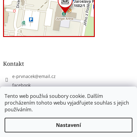
Kontakt
e-prvnacek
@
email.cz
facebook
eprvnacek
Tento web používá soubory cookie. Dalším
procházením tohoto webu vyjadřujete souhlas s jejich
používáním.
Vytvořil Shoptet
Nastavení