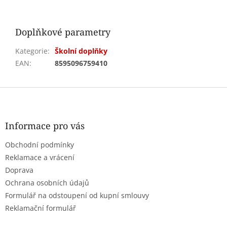
Doplňkové parametry
Kategorie
:
Školní doplňky
EAN
:
8595096759410
Z
á
p
a
Informace pro vás
t
Obchodní podmínky
í
Reklamace a vrácení
Doprava
Ochrana osobních údajů
Formulář na odstoupení od kupní smlouvy
Reklamační formulář