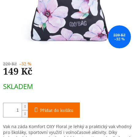
220 Kč
–32 %
220 Kč
–32 %
149 Kč
Měrná
SKLADEM
cena:
Přidat do košíku
Vak na záda Komfort OXY Floral je lehký a praktický vak vhodný
pro školáky, sportovní využití i volnočasové aktivity. Díky