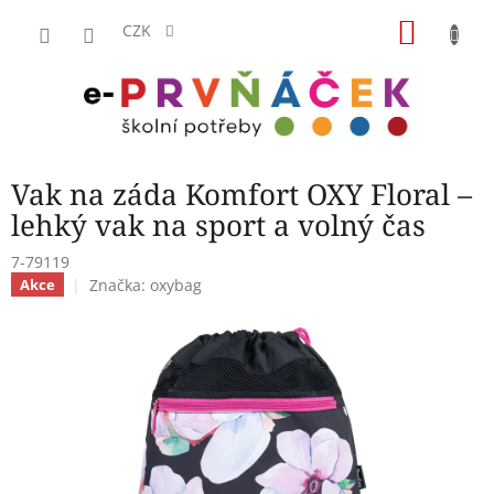
Přejít
NÁKU
na
CZK
obsah
KOŠÍK
Vak na záda Komfort OXY Floral –
lehký vak na sport a volný čas
7-79119
Značka:
oxybag
Akce