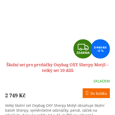
Z
2 943 Kč
–6 %
ZDARMA
D
Školní set pro prvňáčky Oxybag OXY Sherpy Motýl –
A
velký set 10 dílů
R
SKLADEM
M
Do košíku
2 749 Kč
A
Velký školní set Oxybag OXY Sherpy Motýl obsahuje školní
batoh Sherpy, vyměnitelné odznáčky, penál, sáček na