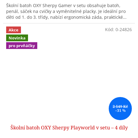
Školní batoh OXY Sherpy Gamer v setu obsahuje batoh,
penál, sáček na cvičky a vyměnitelné placky. Je ideální pro
děti od 1. do 3. třídy, nabízí ergonomická záda, praktické...
Kód:
0-24826
Akce
Novinka
pro prvňáčky
2 549 Kč
–31 %
Školní batoh OXY Sherpy Playworld v setu – 4 díly