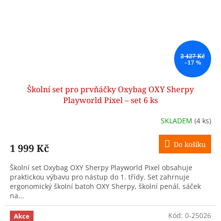
2 427 Kč
–17 %
Školní set pro prvňáčky Oxybag OXY Sherpy
Playworld Pixel – set 6 ks
SKLADEM
(4 ks)
Do košíku
1 999 Kč
Školní set Oxybag OXY Sherpy Playworld Pixel obsahuje
praktickou výbavu pro nástup do 1. třídy. Set zahrnuje
ergonomický školní batoh OXY Sherpy, školní penál, sáček
na...
Kód:
0-25026
Akce