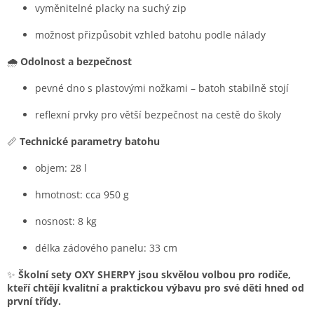
vyměnitelné placky na suchý zip
možnost přizpůsobit vzhled batohu podle nálady
🌧️
Odolnost a bezpečnost
pevné dno s plastovými nožkami – batoh stabilně stojí
reflexní prvky pro větší bezpečnost na cestě do školy
📏
Technické parametry batohu
objem: 28 l
hmotnost: cca 950 g
nosnost: 8 kg
délka zádového panelu: 33 cm
✨
Školní sety OXY SHERPY jsou skvělou volbou pro rodiče,
kteří chtějí kvalitní a praktickou výbavu pro své děti hned od
první třídy.