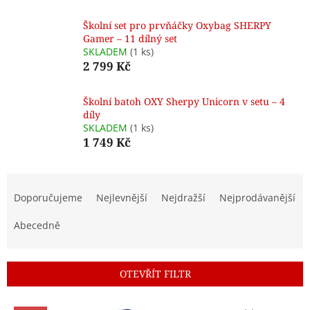
Školní set pro prvňáčky Oxybag SHERPY
Gamer – 11 dílný set
SKLADEM
(1 ks)
2 799 Kč
Školní batoh OXY Sherpy Unicorn v setu – 4
díly
SKLADEM
(1 ks)
1 749 Kč
Ř
a
Doporučujeme
Nejlevnější
Nejdražší
Nejprodávanější
z
e
Abecedně
n
í
p
OTEVŘÍT FILTR
r
o
V