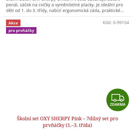
penál, sáček na cvičky a vyměnitelné placky. Je ideální pro
děti od 1. do 3. třídy, nabízí ergonomická záda, praktické...
Kód:
0-99154
Akce
pro prvňáčky
Z
ZDARMA
D
Školní set OXY SHERPY Pink – 7dílný set pro
A
prvňáčky (1.–3. třída)