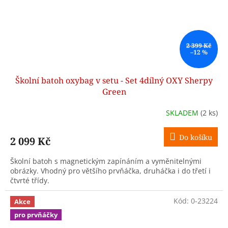
2 399 Kč
–12 %
Školní batoh oxybag v setu - Set 4dílný OXY Sherpy
Green
SKLADEM
(2 ks)
Do košíku
2 099 Kč
Školní batoh s magnetickým zapínáním a vyměnitelnými
obrázky. Vhodný pro většího prvňáčka, druháčka i do třetí i
čtvrté třídy.
Kód:
0-23224
Akce
pro prvňáčky