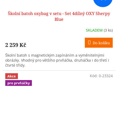
Školní batoh oxybag v setu - Set 4dílný OXY Sherpy
Blue
SKLADEM
(3 ks)
Do košíku
2 259 Kč
Školní batoh s magnetickým zapínáním a vyměnitelnými
obrázky. Vhodný pro většího prvňáčka, druháčka i do třetí i
čtvrté třídy.
Kód:
0-23324
Akce
pro prvňáčky