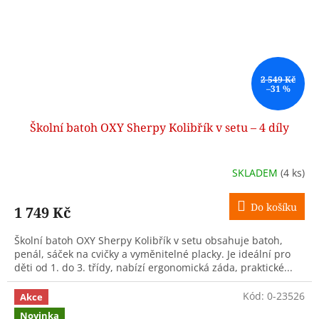
2 549 Kč
–31 %
Školní batoh OXY Sherpy Kolibřík v setu – 4 díly
SKLADEM
(4 ks)
Do košíku
1 749 Kč
Školní batoh OXY Sherpy Kolibřík v setu obsahuje batoh,
penál, sáček na cvičky a vyměnitelné placky. Je ideální pro
děti od 1. do 3. třídy, nabízí ergonomická záda, praktické...
Kód:
0-23526
Akce
Novinka