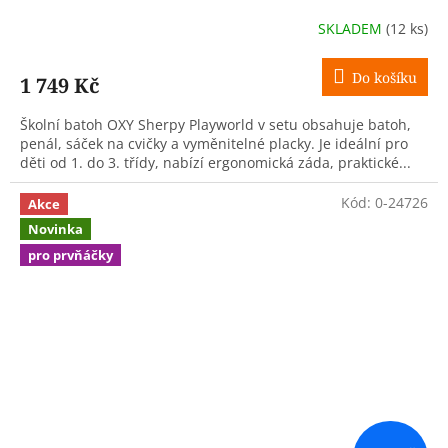
SKLADEM
(12 ks)
Do košíku
1 749 Kč
Školní batoh OXY Sherpy Playworld v setu obsahuje batoh,
penál, sáček na cvičky a vyměnitelné placky. Je ideální pro
děti od 1. do 3. třídy, nabízí ergonomická záda, praktické...
Kód:
0-24726
Akce
Novinka
pro prvňáčky