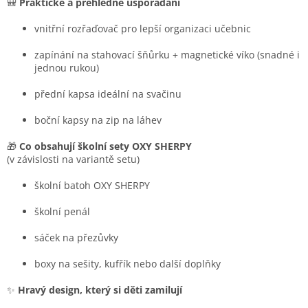
🎒
Praktické a přehledné uspořádání
vnitřní rozřaďovač pro lepší organizaci učebnic
zapínání na stahovací šňůrku + magnetické víko (snadné i
jednou rukou)
přední kapsa ideální na svačinu
boční kapsy na zip na láhev
🎁
Co obsahují školní sety OXY SHERPY
(v závislosti na variantě setu)
školní batoh OXY SHERPY
školní penál
sáček na přezůvky
boxy na sešity, kufřík nebo další doplňky
✨
Hravý design, který si děti zamilují