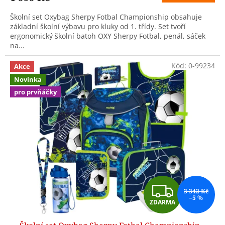
Školní set Oxybag Sherpy Fotbal Championship obsahuje
základní školní výbavu pro kluky od 1. třídy. Set tvoří
ergonomický školní batoh OXY Sherpy Fotbal, penál, sáček
na...
Kód:
0-99234
Akce
Novinka
pro prvňáčky
Z
3 342 Kč
–5 %
ZDARMA
D