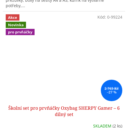
přezůvky, boxy na sešity A4 a A5, kufřík na výtvarné
potřeby,...
Kód:
0-99224
Akce
Novinka
pro prvňáčky
2 763 Kč
–27 %
Školní set pro prvňáčky Oxybag SHERPY Gamer – 6
dílný set
SKLADEM
(2 ks)