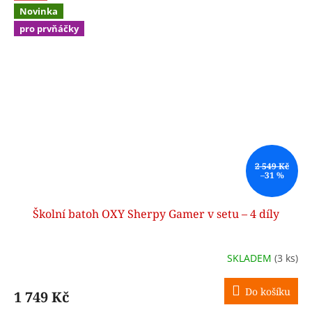
Novinka
pro prvňáčky
2 549 Kč
–31 %
Školní batoh OXY Sherpy Gamer v setu – 4 díly
SKLADEM
(3 ks)
Do košíku
1 749 Kč