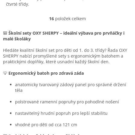
čtvrté třídy.
16
položek celkem
O
v
l
🎒
Školní sety OXY SHERPY – ideální výbava pro prvňáčky i
á
malé školáky
d
a
Hledáte kvalitní školní set pro děti od 1. do 3. třídy? Řada OXY
c
SHERPY nabízí promyšlené sety s ergonomickým batohem a
í
praktickými doplňky, které usnadní každý školní den.
p
r
💡
Ergonomický batoh pro zdravá záda
v
k
anatomicky tvarovaný zádový panel pro správné držení
y
těla
v
ý
polstrované ramenní popruhy pro pohodlné nošení
p
i
nastavitelný hrudní popruh pro lepší stabilitu
s
u
vhodné pro děti od cca 121 cm