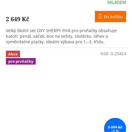
R
SKLADEM
M
Do košíku
2 649 Kč
A
Velký školní set OXY SHERPY Pink pro prvňáčky obsahuje
batoh, penál, sáček, box na sešity, zástěrku, láhev a
vyměnitelné placky. Ideální výbava pro 1.–3. třídu.
Kód:
0-23424
Akce
pro prvňáčky
2 399 Kč
–5 %