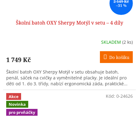
2 549 Kč
–31 %
Školní batoh OXY Sherpy Motýl v setu – 4 díly
SKLADEM
(2 ks)
Do košíku
1 749 Kč
Školní batoh OXY Sherpy Motýl v setu obsahuje batoh,
penál, sáček na cvičky a vyměnitelné placky. Je ideální pro
děti od 1. do 3. třídy, nabízí ergonomická záda, praktické...
Kód:
0-24626
Akce
Novinka
pro prvňáčky