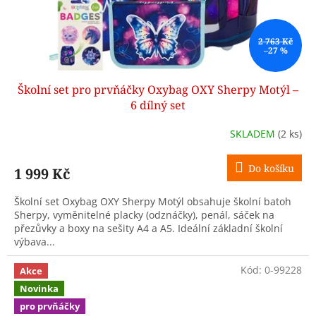
2 763 Kč
–27 %
Školní set pro prvňáčky Oxybag OXY Sherpy Motýl –
6 dílný set
SKLADEM
(2 ks)
Do košíku
1 999 Kč
Školní set Oxybag OXY Sherpy Motýl obsahuje školní batoh
Sherpy, vyměnitelné placky (odznáčky), penál, sáček na
přezůvky a boxy na sešity A4 a A5. Ideální základní školní
výbava...
Kód:
0-99228
Akce
Novinka
pro prvňáčky