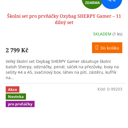
–6 %
ZDARMA
D
Školní set pro prvňáčky Oxybag SHERPY Gamer – 11
A
dílný set
R
SKLADEM
(1 ks)
M
Do košíku
2 799 Kč
A
Velký školní set Oxybag SHERPY Gamer obsahuje školní
batoh Sherpy, odznáčky, penál, sáček na přezůvky, boxy na
sešity A4 a A5, svačinový box, láhev na pití, zástěru, kufřík
na...
Kód:
0-99203
Akce
Novinka
pro prvňáčky