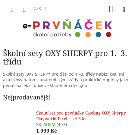
Přejít
NÁKU
na
CZK
obsah
KOŠÍK
Školní sety OXY SHERPY pro 1.–3.
třídu
Školní sety OXY SHERPY pro děti od 1.–3. třídy nabízí kvalitní
aktovkový batoh s anatomickými zády a praktické doplňky jako
penál, sáček či boxy ve sladěném designu.
Nejprodávanější
Školní set pro prvňáčky Oxybag OXY Sherpy
Playworld Pixel – set 6 ks
SKLADEM
(4 ks)
1 999 Kč