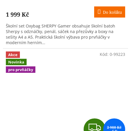
Do košíku
1 999 Kč
Školní set Oxybag SHERPY Gamer obsahuje školní batoh
Sherpy s odznáčky, penál, sáček na přezůvky a boxy na
sešity A4 a A5. Praktická školní výbava pro prvňáčky v
moderním herním...
Kód:
0-99223
Akce
Novinka
pro prvňáčky
Z
2 988 Kč