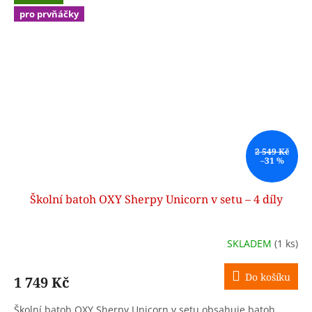
pro prvňáčky
2 549 Kč
–31 %
Školní batoh OXY Sherpy Unicorn v setu – 4 díly
SKLADEM
(1 ks)
Do košíku
1 749 Kč
Školní batoh OXY Sherpy Unicorn v setu obsahuje batoh,