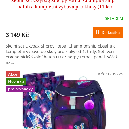
Školní set Oxybag Sherpy Fotbal Championship –
A
batoh a kompletní výbava pro kluky (11 ks)
R
SKLADEM
M
Do košíku
3 149 Kč
A
Školní set Oxybag Sherpy Fotbal Championship obsahuje
kompletní výbavu do školy pro kluky od 1. třídy. Set tvoří
ergonomický školní batoh OXY Sherpy Fotbal, penál, sáček
na...
Kód:
0-99229
Akce
Novinka
pro prvňáčky