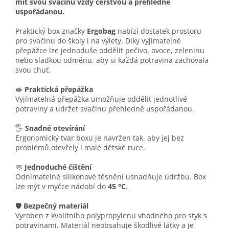
mít svou svačinu vždy čerstvou a přehledně
uspořádanou.
Praktický box značky
Ergobag
nabízí dostatek prostoru
pro svačinu do školy i na výlety. Díky vyjímatelné
přepážce lze jednoduše oddělit pečivo, ovoce, zeleninu
nebo sladkou odměnu, aby si každá potravina zachovala
svou chuť.
🥪
Praktická přepážka
Vyjímatelná přepážka umožňuje oddělit jednotlivé
potraviny a udržet svačinu přehledně uspořádanou.
🖐️
Snadné otevírání
Ergonomický tvar boxu je navržen tak, aby jej bez
problémů otevřely i malé dětské ruce.
🧼
Jednoduché čištění
Odnímatelné silikonové těsnění usnadňuje údržbu. Box
lze mýt v myčce nádobí do
45 °C
.
🛡️
Bezpečný materiál
Vyroben z kvalitního polypropylenu vhodného pro styk s
potravinami. Materiál neobsahuje škodlivé látky a je