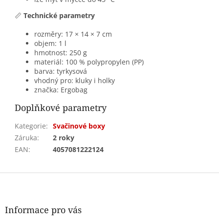
📏
Technické parametry
rozměry: 17 × 14 × 7 cm
objem: 1 l
hmotnost: 250 g
materiál: 100 % polypropylen (PP)
barva: tyrkysová
vhodný pro: kluky i holky
značka: Ergobag
Doplňkové parametry
Kategorie
:
Svačinové boxy
Záruka
:
2 roky
EAN
:
4057081222124
Z
á
p
a
Informace pro vás