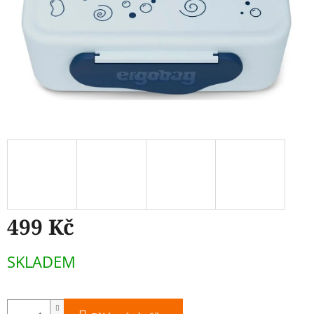
499 Kč
Měrná
SKLADEM
cena: