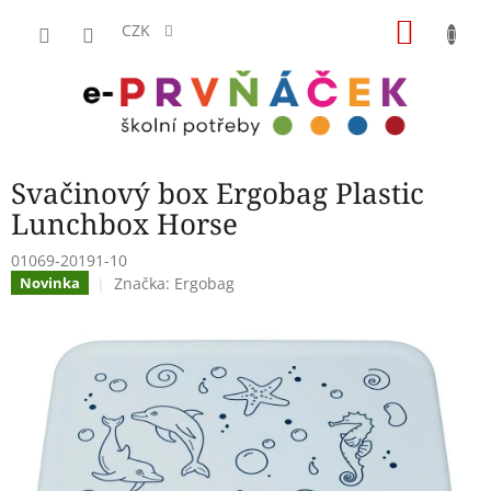
Přejít
NÁKU
na
CZK
obsah
KOŠÍK
Svačinový box Ergobag Plastic
Lunchbox Horse
01069-20191-10
Značka:
Ergobag
Novinka