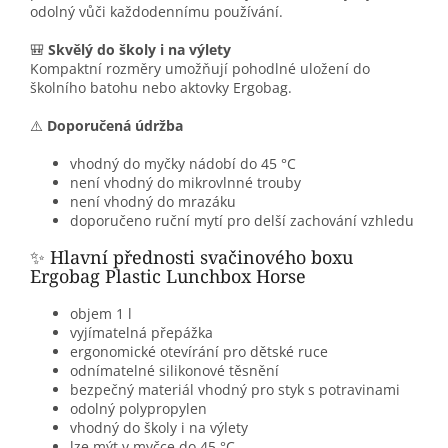
odolný vůči každodennímu používání.
🎒
Skvělý do školy i na výlety
Kompaktní rozměry umožňují pohodlné uložení do
školního batohu nebo aktovky Ergobag.
⚠️
Doporučená údržba
vhodný do myčky nádobí do 45 °C
není vhodný do mikrovlnné trouby
není vhodný do mrazáku
doporučeno ruční mytí pro delší zachování vzhledu
✨ Hlavní přednosti svačinového boxu
Ergobag Plastic Lunchbox Horse
objem 1 l
vyjímatelná přepážka
ergonomické otevírání pro dětské ruce
odnímatelné silikonové těsnění
bezpečný materiál vhodný pro styk s potravinami
odolný polypropylen
vhodný do školy i na výlety
lze mýt v myčce do 45 °C