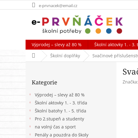
Přejít
e-prvnacek@email.cz
na
obsah
Výprodej – slevy až 80 %
Školní aktovky 1. - 3. 
Domů
Školní doplňky
Svačinové příslušenst
P
Sva
o
Přeskočit
s
Kategorie
Značka
kategorie
t
r
Výprodej – slevy až 80 %
a
Školní aktovky 1. - 3. třída
n
Školní batohy 1. - 5. třída
n
í
Pro 2.stupeň a studenty
p
na volný čas a sport
a
Penály a pouzdra do školy