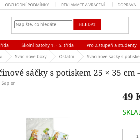
OBCHODNÍ PODMÍNKY
REKLAMACE A VRÁCENÍ
DOPRAVA
HLEDAT
třída
Školní batohy 1. - 5. třída
Pro 2.stupeň a studenty
ví
Svačinové boxy
Ostatní
Svačinové sáčky s potisk
činové sáčky s potiskem 25 × 35 cm –
:
Sapler
49 
Měrná
SKL
cena: