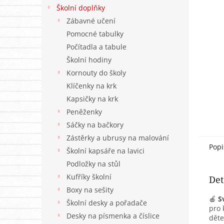
n
Školní doplňky
e
Zábavné učení
l
Pomocné tabulky
Počítadla a tabule
Školní hodiny
Kornouty do školy
Klíčenky na krk
Kapsičky na krk
Peněženky
Sáčky na bačkory
Zástěrky a ubrusy na malování
Popi
Školní kapsáře na lavici
Podložky na stůl
Kufříky školní
Det
Boxy na sešity
🍎
S
Školní desky a pořadače
pro 
Desky na písmenka a číslice
děte