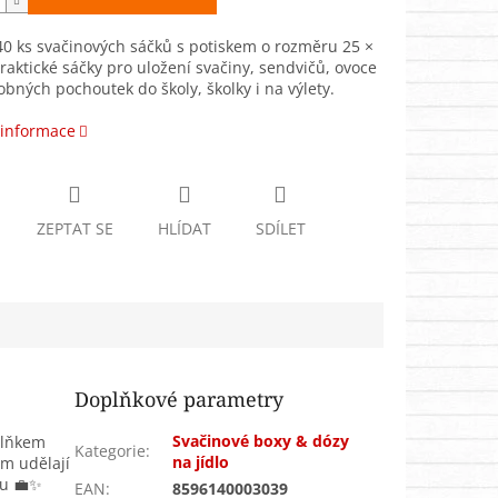
40 ks svačinových sáčků s potiskem o rozměru 25 ×
raktické sáčky pro uložení svačiny, sendvičů, ovoce
bných pochoutek do školy, školky i na výlety.
 informace
ZEPTAT SE
HLÍDAT
SDÍLET
Doplňkové parametry
Svačinové boxy & dózy
plňkem
Kategorie
:
na jídlo
em udělají
ou 💼✨
EAN
:
8596140003039