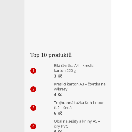
Top 10 produktů
Bílá čtvrtka A4 – kreslicí
karton 220 g
3 Kč
Kreslicí karton A3 – čtvrtka na
výkresy
4 Kč
Trojhranná tužka Koh-i-noor
č. 2 – šedá
6 Kč
Obal na sešity a knihy A5 –
čirý PVC
6 Kč