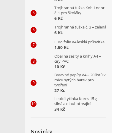
Trojhranná tužka Koh-i-noor
č. 1 pro školáky
6 Kč
Trojhranná tužka č. 3 – zelená
6 Kč
Euro folie A4 lesklá průsvitka
1,50 Kč
Obal na sešity a knihy A4 –
čirý PVC
10 Kč
Barevné papíry A4 – 20 listů v
mixu sytých barev pro
tvoření
27 Kč
Lepicí tyčinka Kores 15 g –
silná a dlouhotrvající
34 Kč
Novinky