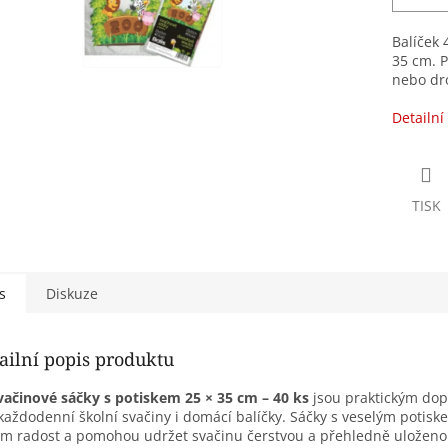
Balíček 
35 cm. P
nebo dro
Detailní
TISK
s
Diskuze
ailní popis produktu
vačinové sáčky s potiskem 25 × 35 cm – 40 ks
jsou praktickým do
každodenní školní svačiny i domácí balíčky. Sáčky s veselým potisk
m radost a pomohou udržet svačinu čerstvou a přehledně uložen