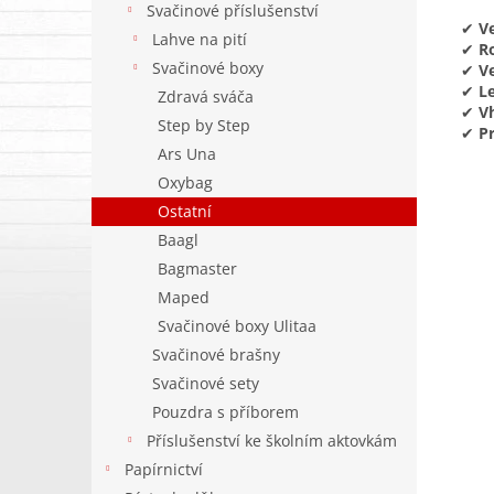
Svačinové příslušenství
✔
Ve
Lahve na pití
✔
R
Svačinové boxy
✔
V
✔
L
Zdravá sváča
✔
Vh
Step by Step
✔
Pr
Ars Una
Oxybag
Ostatní
Baagl
Bagmaster
Maped
Svačinové boxy Ulitaa
Svačinové brašny
Svačinové sety
Pouzdra s příborem
Příslušenství ke školním aktovkám
Papírnictví