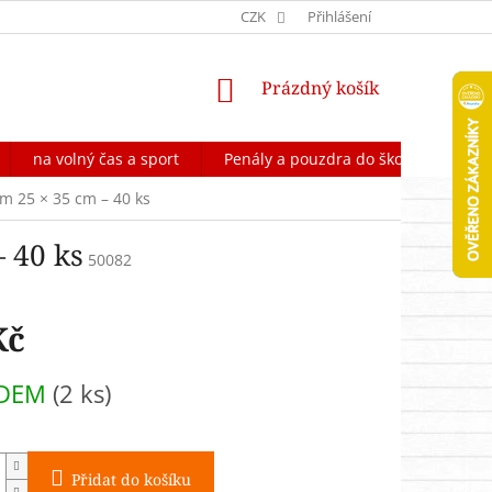
OCHRANA OSOBNÍCH ÚDAJŮ
CZK
FORMULÁŘ NA ODSTOUPENÍ OD 
Přihlášení
NÁKUPNÍ
Prázdný košík
KOŠÍK
na volný čas a sport
Penály a pouzdra do školy
Škol
em 25 × 35 cm – 40 ks
 40 ks
50082
Kč
ADEM
(2 ks)
Přidat do košíku