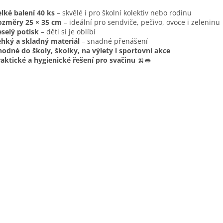
lké balení 40 ks
– skvělé i pro školní kolektiv nebo rodinu
ozměry 25 × 35 cm
– ideální pro sendviče, pečivo, ovoce i zeleninu
eselý potisk
– děti si je oblíbí
ehký a skladný materiál
– snadné přenášení
odné do školy, školky, na výlety i sportovní akce
aktické a hygienické řešení pro svačinu
🍌🥪