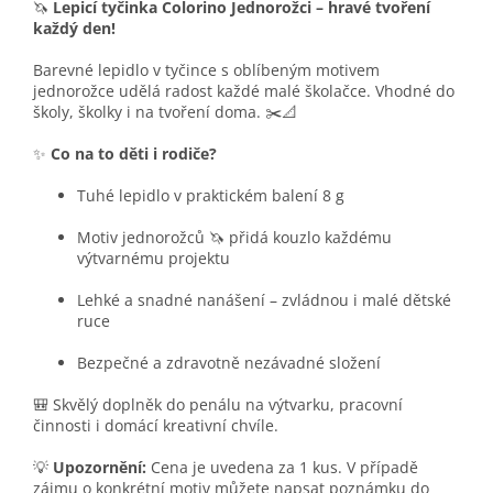
🦄
Lepicí tyčinka Colorino Jednorožci – hravé tvoření
každý den!
Barevné lepidlo v tyčince s oblíbeným motivem
jednorožce udělá radost každé malé školačce. Vhodné do
školy, školky i na tvoření doma. ✂️📐
✨
Co na to děti i rodiče?
Tuhé lepidlo v praktickém balení 8 g
Motiv jednorožců 🦄 přidá kouzlo každému
výtvarnému projektu
Lehké a snadné nanášení – zvládnou i malé dětské
ruce
Bezpečné a zdravotně nezávadné složení
🎒 Skvělý doplněk do penálu na výtvarku, pracovní
činnosti i domácí kreativní chvíle.
💡
Upozornění:
Cena je uvedena za 1 kus. V případě
zájmu o konkrétní motiv můžete napsat poznámku do