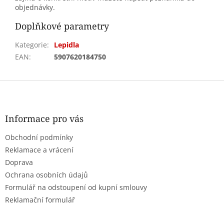
objednávky.
Doplňkové parametry
Kategorie
:
Lepidla
EAN
:
5907620184750
Z
á
p
a
Informace pro vás
t
Obchodní podmínky
í
Reklamace a vrácení
Doprava
Ochrana osobních údajů
Formulář na odstoupení od kupní smlouvy
Reklamační formulář