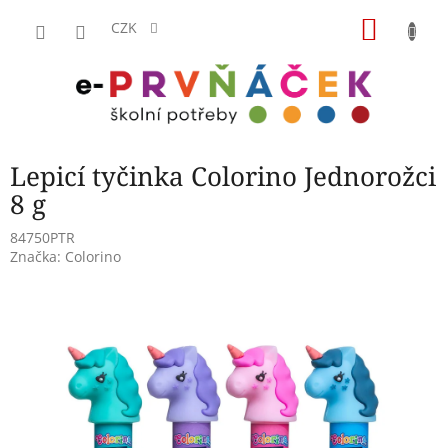
Přejít
NÁKU
na
CZK
obsah
KOŠÍK
Lepicí tyčinka Colorino Jednorožci
8 g
84750PTR
Značka:
Colorino