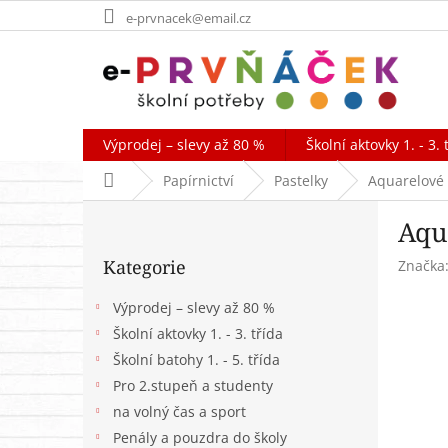
Přejít
e-prvnacek@email.cz
na
obsah
Výprodej – slevy až 80 %
Školní aktovky 1. - 3. 
Domů
Papírnictví
Pastelky
Aquarelové 
P
Aqu
o
Přeskočit
s
Kategorie
Značka
kategorie
t
r
Výprodej – slevy až 80 %
a
Školní aktovky 1. - 3. třída
n
Školní batohy 1. - 5. třída
n
í
Pro 2.stupeň a studenty
p
na volný čas a sport
a
Penály a pouzdra do školy