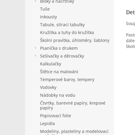
Bloky a náčrtníky
Tuše
Det
Inkousty
Soup
Tabule, stírací tabulky
Kružítka a tuhy do kružítka
Past
Školní pravítka, úhloměry, šablony
dále
škol
Psaníčka s drukem
Sešívačky a děrovačky
Kalkulačky
Štětce na malování
Temperové barvy, tempery
Vodovky
Nádobky na vodu
Čtvrtky, barevné papíry, krepové
papíry
Popisovací folie
Lepidla
Modelíny, plastelíny a modelovací