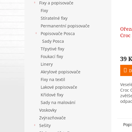
Fixy a popisovače
Fixy
Stíratelné fixy
Permanentní popisovače
Ořez
Popisovače Posca
Croc 
Sady Posca
otvor
Třpytivé fixy
Foukací fixy
39 
Linery
D
Akrylové popisovače
Fixy na textil
Vesel
Lakové popisovače
Croc C
Křídové fixy
zvětš
odpad
Sady na malování
barev
Voskovky
dostu
Zvýrazňovače
Popi
Sešity