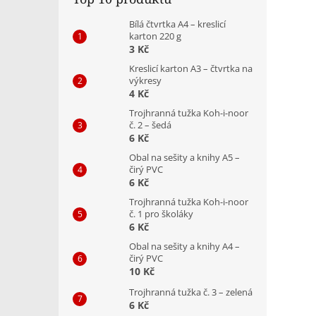
Bílá čtvrtka A4 – kreslicí
karton 220 g
3 Kč
Kreslicí karton A3 – čtvrtka na
výkresy
4 Kč
Trojhranná tužka Koh-i-noor
č. 2 – šedá
6 Kč
Obal na sešity a knihy A5 –
čirý PVC
6 Kč
Trojhranná tužka Koh-i-noor
č. 1 pro školáky
6 Kč
Obal na sešity a knihy A4 –
čirý PVC
10 Kč
Trojhranná tužka č. 3 – zelená
6 Kč