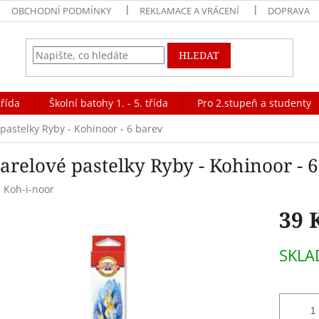
OBCHODNÍ PODMÍNKY
REKLAMACE A VRÁCENÍ
DOPRAVA
HLEDAT
třída
Školní batohy 1. - 5. třída
Pro 2.stupeň a studenty
pastelky Ryby - Kohinoor - 6 barev
arelové pastelky Ryby - Kohinoor - 
:
Koh-i-noor
39 
Měrná
SKL
cena: