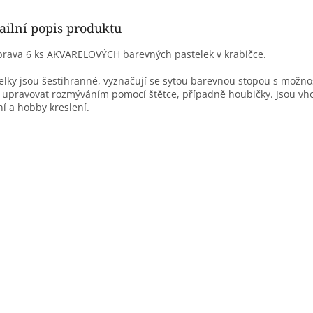
ailní popis produktu
rava 6 ks AKVARELOVÝCH barevných pastelek v krabičce.
elky jsou šestihranné, vyznačují se sytou barevnou stopou s možno
 upravovat rozmýváním pomocí štětce, případně houbičky. Jsou vh
ní a hobby kreslení.