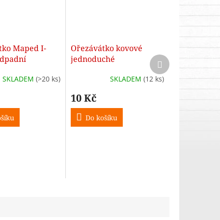
tko Maped I-
Ořezávátko kovové
 odpadní
jednoduché
Další
produkt
, pro praváky
SKLADEM
(>20 ks)
SKLADEM
(12 ks)
10 Kč
šíku
Do košíku