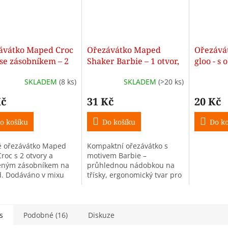
ávátko Maped Croc
Ořezávátko Maped
Ořezává
se zásobníkem – 2
Shaker Barbie – 1 otvor,
gloo - s
y, mix barev
ergonomické, s dózou
nádobou
SKLADEM
(8 ks)
SKLADEM
(>20 ks)
Kč
31 Kč
20 Kč
o košíku
Do košíku
Do ko
é ořezávátko Maped
Kompaktní ořezávátko s
roc s 2 otvory a
motivem Barbie –
eným zásobníkem na
průhlednou nádobkou na
. Dodáváno v mixu
třísky, ergonomický tvar pro
 dle aktuální
dětskou ruku, ideální pro
pnosti.
školní penál i cesty.
s
Podobné (16)
Diskuze