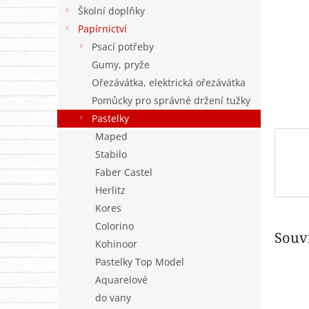
n
Školní doplňky
e
Papírnictví
l
Psací potřeby
Gumy, pryže
Ořezávátka, elektrická ořezávátka
Pomůcky pro správné držení tužky
Pastelky
Maped
Stabilo
Faber Castel
Herlitz
Kores
Colorino
Souvi
Kohinoor
Pastelky Top Model
Aquarelové
do vany