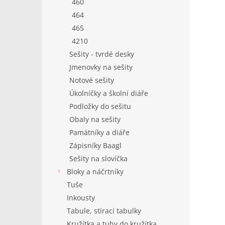
460
464
465
4210
Sešity - tvrdé desky
Jmenovky na sešity
Notové sešity
Úkolníčky a školní diáře
Podložky do sešitu
Obaly na sešity
Památníky a diáře
Zápisníky Baagl
Sešity na slovíčka
Bloky a náčrtníky
Tuše
Inkousty
Tabule, stírací tabulky
Kružítka a tuhy do kružítka