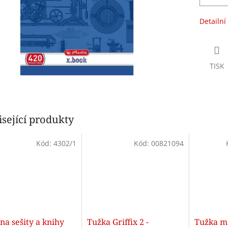
Detailní
TISK
sející produkty
Kód:
4302/1
Kód:
00821094
na sešity a knihy
Tužka Griffix 2 -
Tužka ma