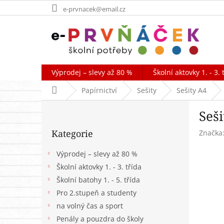
Přejít
e-prvnacek@email.cz
na
obsah
Výprodej – slevy až 80 %
Školní aktovky 1. - 3. 
Domů
Papírnictví
Sešity
Sešity A4
P
Seši
o
Přeskočit
s
Kategorie
Značka
kategorie
t
r
Výprodej – slevy až 80 %
a
Školní aktovky 1. - 3. třída
n
Školní batohy 1. - 5. třída
n
í
Pro 2.stupeň a studenty
p
na volný čas a sport
a
Penály a pouzdra do školy