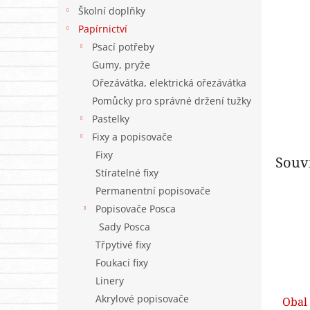
n
Školní doplňky
e
Papírnictví
l
Psací potřeby
Gumy, pryže
Ořezávátka, elektrická ořezávátka
Pomůcky pro správné držení tužky
Pastelky
Fixy a popisovače
Fixy
Souvi
Stíratelné fixy
Permanentní popisovače
Popisovače Posca
Sady Posca
Třpytivé fixy
Foukací fixy
Linery
Akrylové popisovače
Obal 