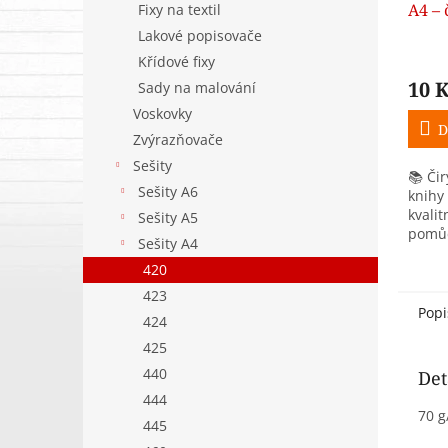
A4 – 
Fixy na textil
Lakové popisovače
Křídové fixy
10 
Sady na malování
Voskovky
D
Zvýrazňovače
Sešity
📚 Čir
Sešity A6
knihy
kvalit
Sešity A5
pomůc
Sešity A4
vlhko
420
Odolný
dlouh
423
snadn
Popi
424
425
440
Det
444
70 g
445