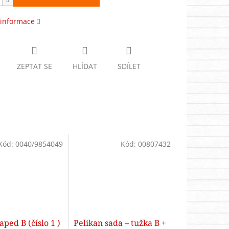
 informace
ZEPTAT SE
HLÍDAT
SDÍLET
Kód:
0040/9854049
Kód:
00807432
ped B (číslo 1 )
Pelikan sada – tužka B +