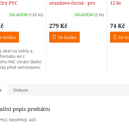
čirý PVC
oranžovo-černá - pro
12 ks
leváky
SKLADEM
(>20 ks)
SKLADEM
(2 ks)
Kč
279 Kč
74 Kč
o košíku
Do košíku
Do ko
ý obal na sešity a
 formátu A4 z
ního PVC chrání školní
ky před nečistotami,
stí i pomačkáním rohů.
 materiál zajistí
ou životnost a
ou...
s
Diskuze
ailní popis produktu
/m2, bezdřevý, 420