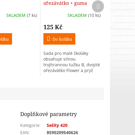
ořezávátko + guma
Další
produkt
(modrá nebo růžová)
SKLADEM
(7 ks)
SKLADEM
(10 ks)
125 Kč
šíku
Do košíku
Sada pro malé školáky
obsahuje silnou
trojhrannou tužku B, dvojité
ořezávátko Flower a pryž
AL20. Dostupná ve dvou
barvách – modré a růžové.
Doplňkové parametry
Kategorie
:
Sešity 420
EAN
:
8590209540626