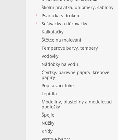
Školní pravítka, úhloměry, šablony
Psaníčka s drukem
Sešívačky a děrovačky
Kalkulačky
Štětce na malování
Temperové barvy, tempery
Vodovky
Nádobky na vodu
Čtvrtky, barevné papíry, krepové
papíry
Popisovací folie
Lepidla
Modelíny, plastelíny a modelovací
podložky
Špejle
Nůžky
Křídy
Prstové barvy