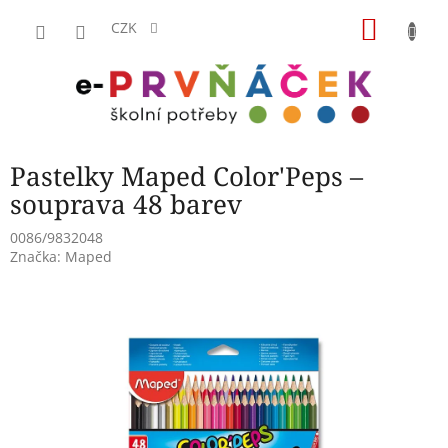
Přejít
NÁKU
na
CZK
obsah
KOŠÍK
Pastelky Maped Color'Peps –
souprava 48 barev
0086/9832048
Značka:
Maped