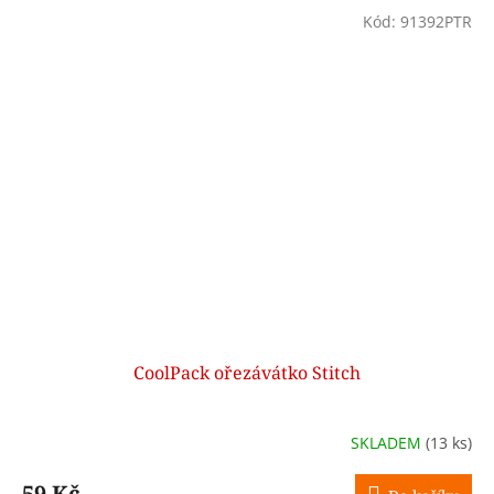
Kód:
91392PTR
CoolPack ořezávátko Stitch
SKLADEM
(13 ks)
59 Kč