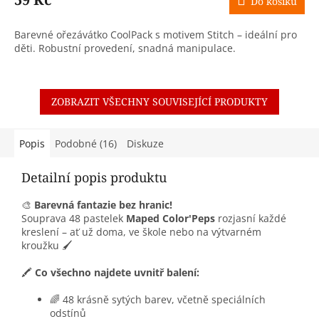
Do košíku
Barevné ořezávátko CoolPack s motivem Stitch – ideální pro
děti. Robustní provedení, snadná manipulace.
ZOBRAZIT VŠECHNY SOUVISEJÍCÍ PRODUKTY
Popis
Podobné (16)
Diskuze
Detailní popis produktu
🎨
Barevná fantazie bez hranic!
Souprava 48 pastelek
Maped Color'Peps
rozjasní každé
kreslení – ať už doma, ve škole nebo na výtvarném
kroužku 🖌️
🖍️
Co všechno najdete uvnitř balení:
🌈 48 krásně sytých barev, včetně speciálních
odstínů