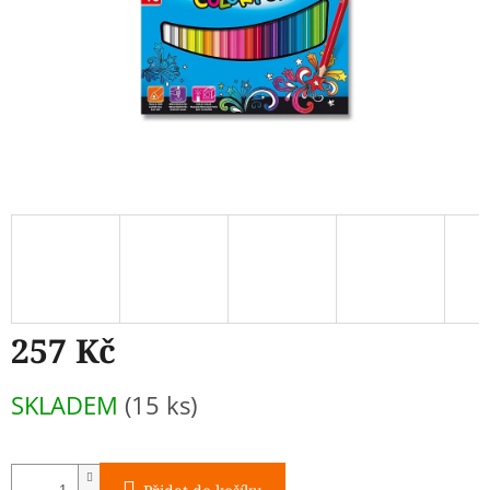
257 Kč
Měrná
SKLADEM
(15 ks)
cena: