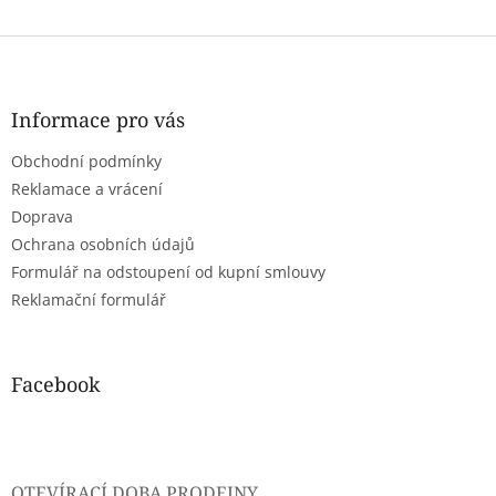
Z
á
p
a
Informace pro vás
t
Obchodní podmínky
í
Reklamace a vrácení
Doprava
Ochrana osobních údajů
Formulář na odstoupení od kupní smlouvy
Reklamační formulář
Facebook
OTEVÍRACÍ DOBA PRODEJNY