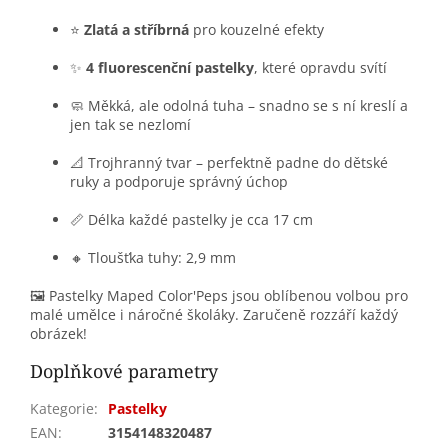
⭐
Zlatá a stříbrná
pro kouzelné efekty
✨
4 fluorescenční pastelky
, které opravdu svítí
🧼 Měkká, ale odolná tuha – snadno se s ní kreslí a
jen tak se nezlomí
📐 Trojhranný tvar – perfektně padne do dětské
ruky a podporuje správný úchop
📏 Délka každé pastelky je cca 17 cm
🔸 Tloušťka tuhy: 2,9 mm
🖼️ Pastelky Maped Color'Peps jsou oblíbenou volbou pro
malé umělce i náročné školáky. Zaručeně rozzáří každý
obrázek!
Doplňkové parametry
Kategorie
:
Pastelky
EAN
:
3154148320487