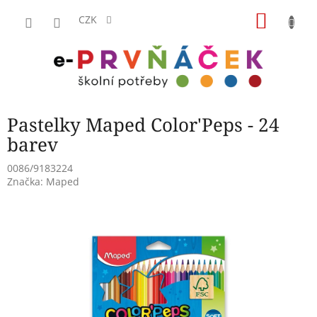
Přejít
NÁKU
na
CZK
obsah
KOŠÍK
Pastelky Maped Color'Peps - 24
barev
0086/9183224
Značka:
Maped