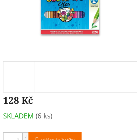
128 Kč
Měrná
SKLADEM
(6 ks)
cena: