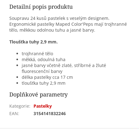
Detailní popis produktu
Soupravu 24 kusů pastelek s veselým designem.
Ergonomické pastelky Maped Color'Peps mají trojhranné
tělo, měkkou odolnou tuhu a jasné barvy.
Tloušťka tuhy 2,9 mm.
trojhranné tělo
měkká, odoulná tuha
jasné barvy včetně zlaté, stříbrné a žluté
fluorescenční barvy
délka pastelky cca 17 cm
tloušťka tuhy 2,9 mm
Doplňkové parametry
Kategorie
:
Pastelky
EAN
:
3154141832246
Z
á