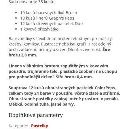
Sada obsahuje 33 kusů:
10 kusů barevných fixů Brush
10 kusů linerů Graph's Peps
12 kusů dřevěných pastelek Duo
1 kovové ořezávátko
Barevné fixy s flexibilním hrotem vhodným pro náčrty,
kresby, komiksy, ilustrace nebo kaligrafii. Hrot odolný
proti zatlačení, účinný uzávěr. Dlouhá životnost.
Šíře
hrotu 2,8 mm.
Liner s vláknitým hrotem zapuštěným v kovovém
pouzdře, trojhranné tělo, plastické zdobení na úchopu
pro pohodlnější držení. Šíře hrotu 0,4 mm.
Souprava 12 kusů oboustranných pastelek ColorPeps,
celkem tedy 24 barev v pouzdře, včetně zlaté a stříbrné.
Oboustranné pastelky zabírají méně prostoru v penálu.
Měkká, odolná tuha, jasné barvy.
Doplňkové parametry
Kategorie
:
Pastelky