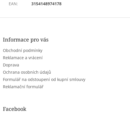
EAN
:
3154148974178
Z
á
p
a
Informace pro vás
t
Obchodní podmínky
í
Reklamace a vrácení
Doprava
Ochrana osobních údajů
Formulář na odstoupení od kupní smlouvy
Reklamační formulář
Facebook