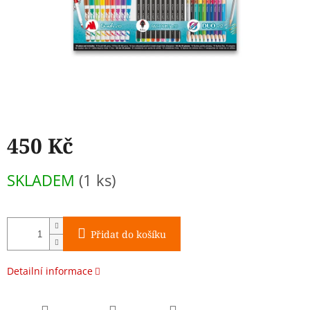
450 Kč
Měrná
SKLADEM
(1 ks)
cena:
Přidat do košíku
Detailní informace