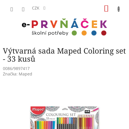
Přejít
NÁKU
na
CZK
obsah
KOŠÍK
Výtvarná sada Maped Coloring set
- 33 kusů
0086/9897417
Značka:
Maped