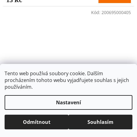
Kód:
200695000405
Tento web používá soubory cookie. Dalším
procházením tohoto webu vyjadřujete souhlas s jejich
používáním.
Nastavení
Školní sešit 510 – A5 čistý - 10 listů
Odmítnout
Souhlasím
SKLADEM
(>20 ks)