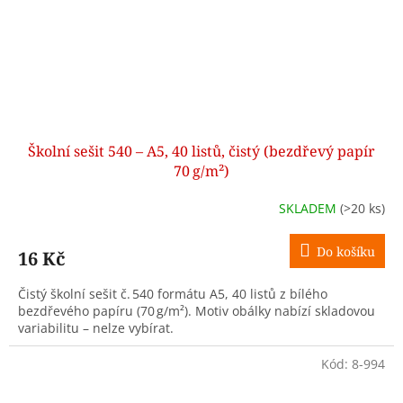
Školní sešit 540 – A5, 40 listů, čistý (bezdřevý papír
70 g/m²)
SKLADEM
(>20 ks)
Do košíku
16 Kč
Čistý školní sešit č. 540 formátu A5, 40 listů z bílého
bezdřevého papíru (70 g/m²). Motiv obálky nabízí skladovou
variabilitu – nelze vybírat.
Kód:
8-994