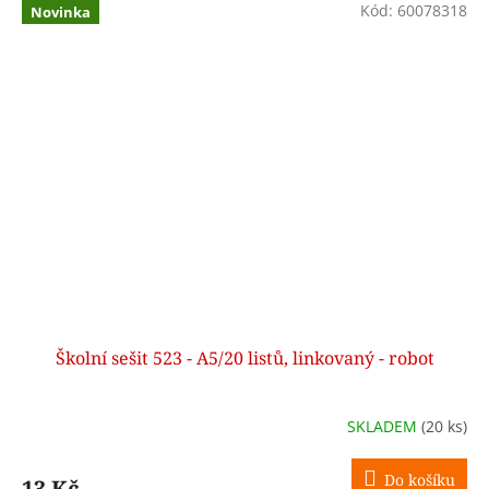
Kód:
60078318
Novinka
Školní sešit 523 - A5/20 listů, linkovaný - robot
SKLADEM
(20 ks)
Do košíku
13 Kč