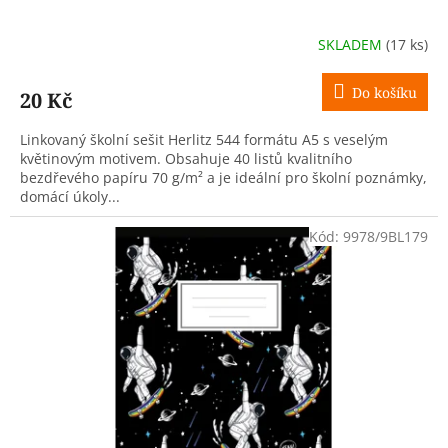
SKLADEM
(17 ks)
Do košíku
20 Kč
Linkovaný školní sešit Herlitz 544 formátu A5 s veselým
květinovým motivem. Obsahuje 40 listů kvalitního
bezdřevého papíru 70 g/m² a je ideální pro školní poznámky,
domácí úkoly...
Kód:
9978/9BL179