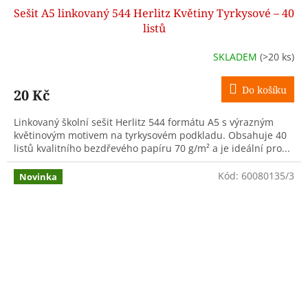
Sešit A5 linkovaný 544 Herlitz Květiny Tyrkysové – 40
listů
SKLADEM
(>20 ks)
Do košíku
20 Kč
Linkovaný školní sešit Herlitz 544 formátu A5 s výrazným
květinovým motivem na tyrkysovém podkladu. Obsahuje 40
listů kvalitního bezdřevého papíru 70 g/m² a je ideální pro...
Kód:
60080135/3
Novinka