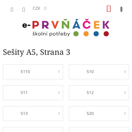
Přejít
NÁKU
na
CZK
obsah
KOŠÍK
Sešity A5
, Strana 3
5110
510
511
512
513
520