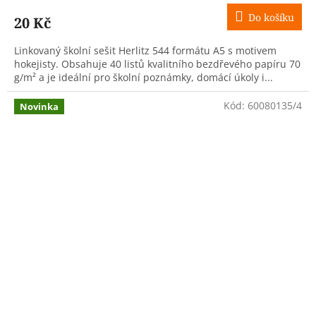
Do košíku
20 Kč
Linkovaný školní sešit Herlitz 544 formátu A5 s motivem
hokejisty. Obsahuje 40 listů kvalitního bezdřevého papíru 70
g/m² a je ideální pro školní poznámky, domácí úkoly i...
Kód:
60080135/4
Novinka