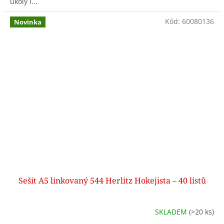
úkoly i...
Kód:
60080136
Novinka
Sešit A5 linkovaný 544 Herlitz Hokejista – 40 listů
SKLADEM
(>20 ks)