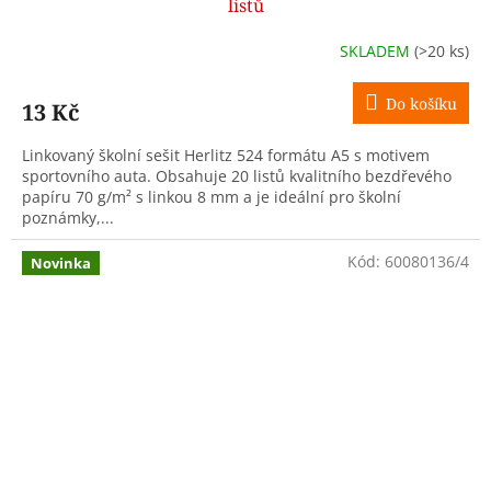
listů
SKLADEM
(>20 ks)
Do košíku
13 Kč
Linkovaný školní sešit Herlitz 524 formátu A5 s motivem
sportovního auta. Obsahuje 20 listů kvalitního bezdřevého
papíru 70 g/m² s linkou 8 mm a je ideální pro školní
poznámky,...
Kód:
60080136/4
Novinka