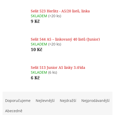
Sešit 523 Herlitz - A5/20 listů, linka
SKLADEM
(>20 ks)
9 Kč
Sešit 544 A5 – linkovaný 40 listů (Junior)
SKLADEM
(>20 ks)
10 Kč
Sešit 513 Junior A5 linky 3.třída
SKLADEM
(6 ks)
6 Kč
Ř
a
Doporučujeme
Nejlevnější
Nejdražší
Nejprodávanější
z
e
Abecedně