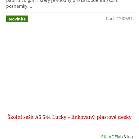
papíru 70 g/m², který je vhodný pro každodenní školní
poznámky,...
Kód:
CSI0691
Novinka
Školní sešit A5 544 Lucky – linkovaný, plastové desky
SKLADEM
(3 ks)