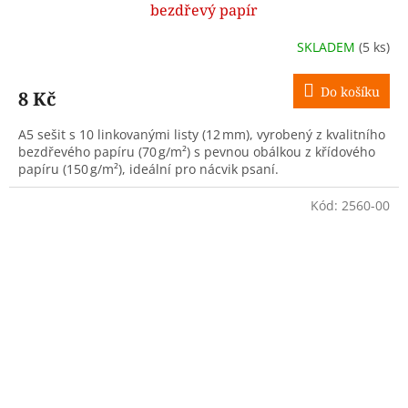
bezdřevý papír
SKLADEM
(5 ks)
Do košíku
8 Kč
A5 sešit s 10 linkovanými listy (12 mm), vyrobený z kvalitního
bezdřevého papíru (70 g/m²) s pevnou obálkou z křídového
papíru (150 g/m²), ideální pro nácvik psaní.
Kód:
2560-00