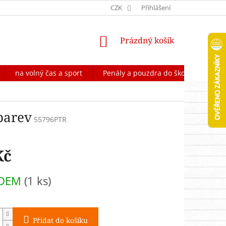
OCHRANA OSOBNÍCH ÚDAJŮ
CZK
FORMULÁŘ NA ODSTOUPENÍ OD 
Přihlášení
NÁKUPNÍ
Prázdný košík
KOŠÍK
na volný čas a sport
Penály a pouzdra do školy
Škol
barev
55796PTR
Kč
ADEM
(1 ks)
Přidat do košíku