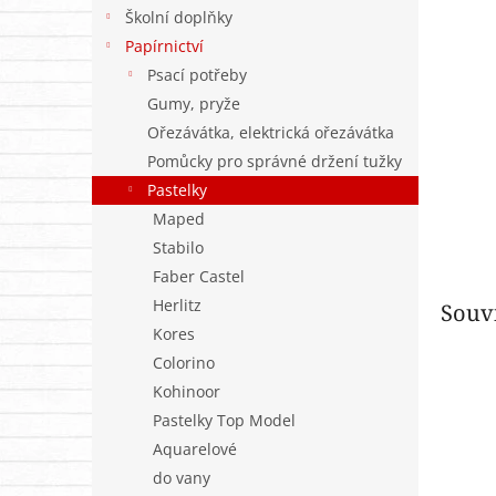
n
Školní doplňky
e
Papírnictví
l
Psací potřeby
Gumy, pryže
Ořezávátka, elektrická ořezávátka
Pomůcky pro správné držení tužky
Pastelky
Maped
Stabilo
Faber Castel
Herlitz
Souvi
Kores
Colorino
Kohinoor
Pastelky Top Model
Aquarelové
do vany