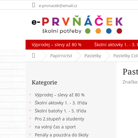
Přejít
e-prvnacek@email.cz
na
obsah
Výprodej – slevy až 80 %
Školní aktovky 1. - 3. 
Domů
Papírnictví
Pastelky
Pastelky Co
P
Pas
o
Přeskočit
s
Kategorie
Značka
kategorie
t
r
Výprodej – slevy až 80 %
a
Školní aktovky 1. - 3. třída
n
Školní batohy 1. - 5. třída
n
í
Pro 2.stupeň a studenty
p
na volný čas a sport
a
Penály a pouzdra do školy