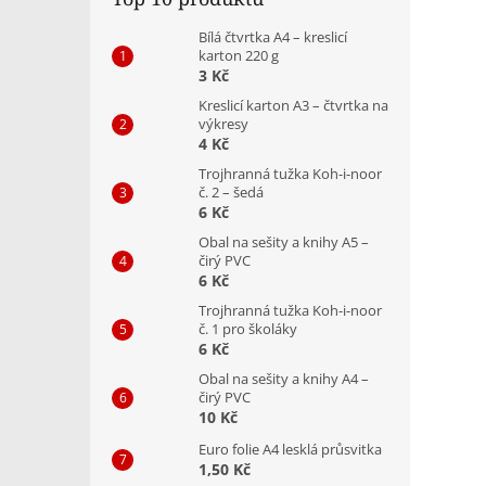
Bílá čtvrtka A4 – kreslicí
karton 220 g
3 Kč
Kreslicí karton A3 – čtvrtka na
výkresy
4 Kč
Trojhranná tužka Koh-i-noor
č. 2 – šedá
6 Kč
Obal na sešity a knihy A5 –
čirý PVC
6 Kč
Trojhranná tužka Koh-i-noor
č. 1 pro školáky
6 Kč
Obal na sešity a knihy A4 –
čirý PVC
10 Kč
Euro folie A4 lesklá průsvitka
1,50 Kč