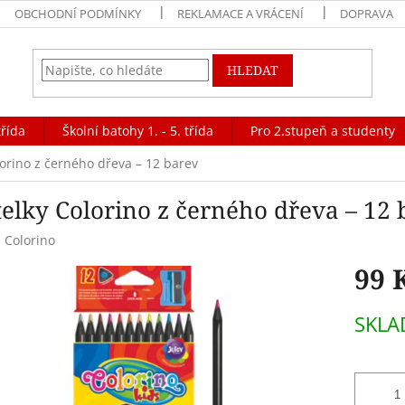
OBCHODNÍ PODMÍNKY
REKLAMACE A VRÁCENÍ
DOPRAVA
HLEDAT
třída
Školní batohy 1. - 5. třída
Pro 2.stupeň a studenty
lorino z černého dřeva – 12 barev
telky Colorino z černého dřeva – 12 
:
Colorino
99 
Měrná
SKL
cena: