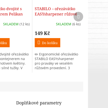
ko dvojité s
STABILO – ořezávátko
erem Pelikan
EASYsharpener růžové
Další
produkt
(modré nebo
(pro praváky, 3 otvory)
SKLADEM
(12 ks)
SKLADEM
(6 ks)
149 Kč
šíku
Do košíku
dvojité ořezávátko
✏️ Ergonomické ořezávátko
 kontejnerem na
STABILO EASYsharpener
otivem květiny.
pro praváky ve veselém
 silné tužky. V
růžovém provedení. 3
bo růžové
otvory pro různé druhy
tužek, bezpečné pro dětské
ruce a s praktickým štítkem
na...
Doplňkové parametry