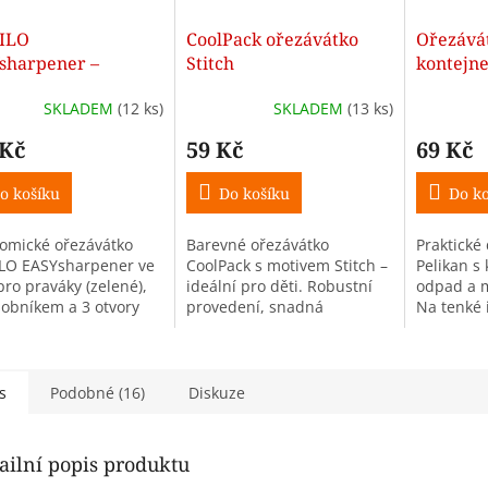
ILO
CoolPack ořezávátko
Ořezávát
sharpener –
Stitch
kontejn
nomické ořezávátko
Flower 
SKLADEM
(12 ks)
SKLADEM
(13 ks)
ásobníkem pro
růžové)
áky (zelené)
 Kč
59 Kč
69 Kč
o košíku
Do košíku
Do ko
omické ořezávátko
Barevné ořezávátko
Praktické 
LO EASYsharpener ve
CoolPack s motivem Stitch –
Pelikan s
pro praváky (zelené),
ideální pro děti. Robustní
odpad a m
sobníkem a 3 otvory
provedení, snadná
Na tenké i
zné tužky a pastelky.
manipulace.
modré ne
ické, bezpečné a
variantě.
é použití.
s
Podobné (16)
Diskuze
ailní popis produktu