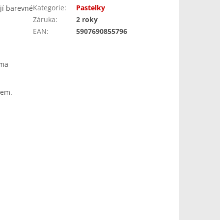
Kategorie
:
Pastelky
jí barevné
Záruka
:
2 roky
EAN
:
5907690855796
oma
dem.