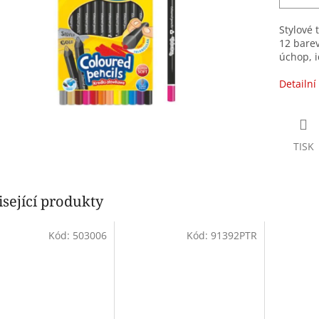
Stylové 
12 barev
úchop, i
Detailní
TISK
sející produkty
Kód:
503006
Kód:
91392PTR